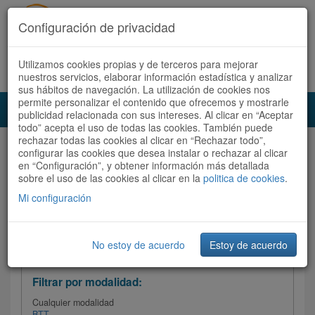
Configuración de privacidad
Utilizamos cookies propias y de terceros para mejorar
Español |
Català
Registrate ahora
Acceder
nuestros servicios, elaborar información estadística y analizar
sus hábitos de navegación. La utilización de cookies nos
permite personalizar el contenido que ofrecemos y mostrarle
Toggl
publicidad relacionada con sus intereses. Al clicar en “Aceptar
navig
todo” acepta el uso de todas las cookies. También puede
rechazar todas las cookies al clicar en “Rechazar todo”,
Audioruta
Todas las rutas
configurar las cookies que desea instalar o rechazar al clicar
en “Configuración”, y obtener información más detallada
sobre el uso de las cookies al clicar en la
Ordenar por: Más recientes /
politica de cookies
.
Todas las rutas
Dificultad
/
Valoración
Mi configuración
No estoy de acuerdo
Estoy de acuerdo
Filtrar las rutas
Filtrar por modalidad:
Cualquier modalidad
BTT