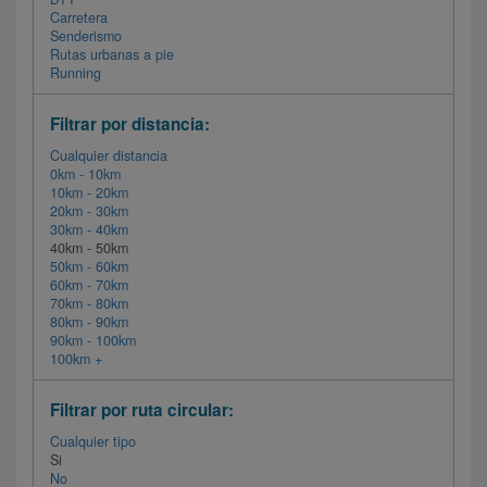
Carretera
Senderismo
Rutas urbanas a pie
Running
Filtrar por distancia:
Cualquier distancia
0km - 10km
10km - 20km
20km - 30km
30km - 40km
40km - 50km
50km - 60km
60km - 70km
70km - 80km
80km - 90km
90km - 100km
100km +
Filtrar por ruta circular:
Cualquier tipo
Si
No