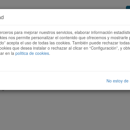
ad
or de rutas
Quieres ser colaborador?
Cóm
erceros para mejorar nuestros servicios, elaborar información estadísti
okies nos permite personalizar el contenido que ofrecemos y mostrarle 
todo” acepta el uso de todas las cookies. También puede rechazar todas 
ookies que desea instalar o rechazar al clicar en “Configuración”, y o
car en la
politica de cookies
.
No estoy de
nguna ruta con las características seleccionadas