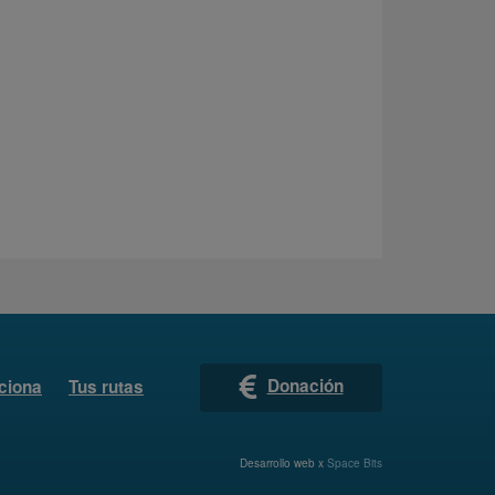
Donación
ciona
Tus rutas
Desarrollo web x
Space Bits