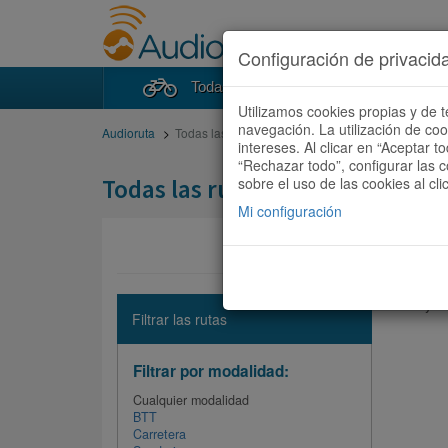
Configuración de privacid
Todas las rutas
Buscad
Utilizamos cookies propias y de t
navegación. La utilización de co
Audioruta
Todas las rutas
intereses. Al clicar en “Aceptar 
“Rechazar todo”, configurar las c
Todas las rutas
sobre el uso de las cookies al cli
Mi configuración
No hay ni
Filtrar las rutas
Filtrar por modalidad:
Cualquier modalidad
BTT
Carretera