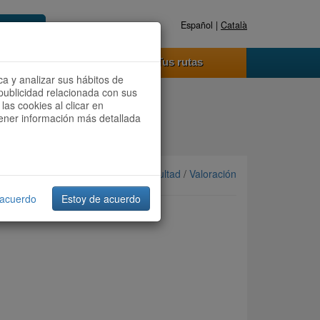
Español |
Català
Registrate ahora
Acceder
o funciona
Tus rutas
ca y analizar sus hábitos de
publicidad relacionada con sus
las cookies al clicar en
btener información más detallada
Ordenar por: Más recientes /
Dificultad
/
Valoración
 acuerdo
Estoy de acuerdo