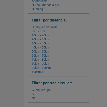
Senderismo
Rutas urbanas a pie
Running
Filtrar por distancia:
Cualquier distancia
0km - 10km
10km - 20km
20km - 30km
30km - 40km
40km - 50km
50km - 60km
60km - 70km
70km - 80km
80km - 90km
90km - 100km
100km +
Filtrar por ruta circular:
Cualquier tipo
Si
No