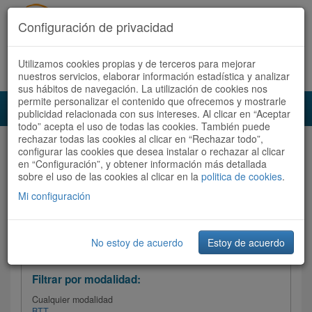
Configuración de privacidad
Utilizamos cookies propias y de terceros para mejorar
Español |
Català
Registrate ahora
Acceder
nuestros servicios, elaborar información estadística y analizar
sus hábitos de navegación. La utilización de cookies nos
permite personalizar el contenido que ofrecemos y mostrarle
Toggl
publicidad relacionada con sus intereses. Al clicar en “Aceptar
navig
todo” acepta el uso de todas las cookies. También puede
rechazar todas las cookies al clicar en “Rechazar todo”,
Audioruta
Todas las rutas
configurar las cookies que desea instalar o rechazar al clicar
en “Configuración”, y obtener información más detallada
sobre el uso de las cookies al clicar en la
Ordenar por: Más recientes /
politica de cookies
.
Todas las rutas
Dificultad
/
Valoración
Mi configuración
No estoy de acuerdo
Estoy de acuerdo
Filtrar las rutas
Filtrar por modalidad:
Cualquier modalidad
BTT