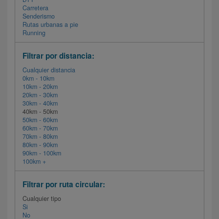
Carretera
Senderismo
Rutas urbanas a pie
Running
Filtrar por distancia:
Cualquier distancia
0km - 10km
10km - 20km
20km - 30km
30km - 40km
40km - 50km
50km - 60km
60km - 70km
70km - 80km
80km - 90km
90km - 100km
100km +
Filtrar por ruta circular:
Cualquier tipo
Si
No