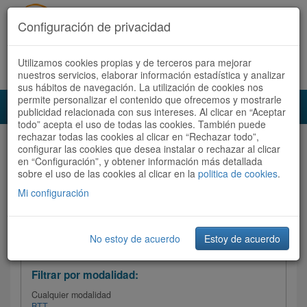
Configuración de privacidad
Utilizamos cookies propias y de terceros para mejorar
Español |
Català
Registrate ahora
Acceder
nuestros servicios, elaborar información estadística y analizar
sus hábitos de navegación. La utilización de cookies nos
permite personalizar el contenido que ofrecemos y mostrarle
Toggl
publicidad relacionada con sus intereses. Al clicar en “Aceptar
navig
todo” acepta el uso de todas las cookies. También puede
rechazar todas las cookies al clicar en “Rechazar todo”,
Audioruta
Todas las rutas
configurar las cookies que desea instalar o rechazar al clicar
en “Configuración”, y obtener información más detallada
sobre el uso de las cookies al clicar en la
Ordenar por: Más recientes /
politica de cookies
.
Todas las rutas
Dificultad
/
Valoración
Mi configuración
No estoy de acuerdo
Estoy de acuerdo
Filtrar las rutas
Filtrar por modalidad:
Cualquier modalidad
BTT