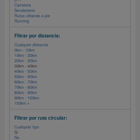
Carretera
Senderismo
Rutas urbanas a pie
Running
Filtrar por distancia:
Cualquier distancia
0km - 10km
10km - 20km
20km - 30km
30km - 40km
40km - 50km
50km - 60km
60km - 70km
70km - 80km
80km - 90km
90km - 100km
100km +
Filtrar por ruta circular:
Cualquier tipo
Si
No