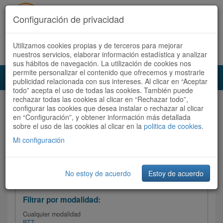
Configuración de privacidad
Utilizamos cookies propias y de terceros para mejorar
Español |
Català
Registrate ahora
Acceder
nuestros servicios, elaborar información estadística y analizar
sus hábitos de navegación. La utilización de cookies nos
permite personalizar el contenido que ofrecemos y mostrarle
Toggl
publicidad relacionada con sus intereses. Al clicar en “Aceptar
navig
todo” acepta el uso de todas las cookies. También puede
rechazar todas las cookies al clicar en “Rechazar todo”,
Audioruta
Todas las rutas
configurar las cookies que desea instalar o rechazar al clicar
en “Configuración”, y obtener información más detallada
sobre el uso de las cookies al clicar en la
Ordenar por: Más recientes /
politica de cookies
.
Todas las rutas
Dificultad
/
Valoración
Mi configuración
No estoy de acuerdo
Estoy de acuerdo
Filtrar las rutas
Filtrar por modalidad:
Cualquier modalidad
BTT