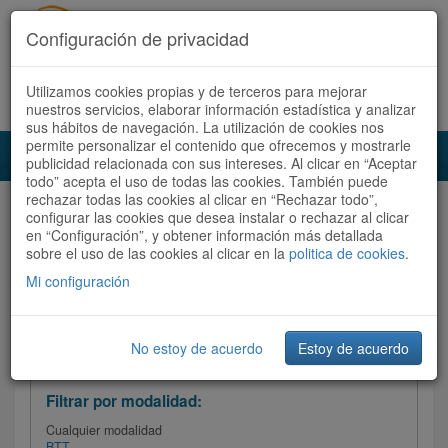
Configuración de privacidad
Utilizamos cookies propias y de terceros para mejorar
Español |
Català
Registrate ahora
Acceder
nuestros servicios, elaborar información estadística y analizar
sus hábitos de navegación. La utilización de cookies nos
permite personalizar el contenido que ofrecemos y mostrarle
Toggl
publicidad relacionada con sus intereses. Al clicar en “Aceptar
navig
todo” acepta el uso de todas las cookies. También puede
rechazar todas las cookies al clicar en “Rechazar todo”,
Audioruta
Todas las rutas
configurar las cookies que desea instalar o rechazar al clicar
en “Configuración”, y obtener información más detallada
sobre el uso de las cookies al clicar en la
Ordenar por: Más recientes /
politica de cookies
.
Todas las rutas
Dificultad
/
Valoración
Mi configuración
No estoy de acuerdo
Estoy de acuerdo
Filtrar las rutas
Filtrar por modalidad:
Cualquier modalidad
BTT