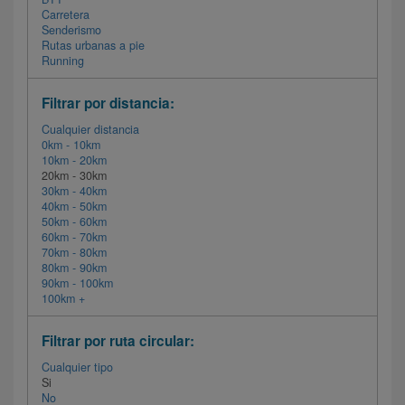
Carretera
Senderismo
Rutas urbanas a pie
Running
Filtrar por distancia:
Cualquier distancia
0km - 10km
10km - 20km
20km - 30km
30km - 40km
40km - 50km
50km - 60km
60km - 70km
70km - 80km
80km - 90km
90km - 100km
100km +
Filtrar por ruta circular:
Cualquier tipo
Si
No