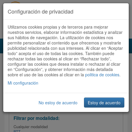
Configuración de privacidad
Utilizamos cookies propias y de terceros para mejorar
Español |
Català
Registrate ahora
Acceder
nuestros servicios, elaborar información estadística y analizar
sus hábitos de navegación. La utilización de cookies nos
permite personalizar el contenido que ofrecemos y mostrarle
Toggl
publicidad relacionada con sus intereses. Al clicar en “Aceptar
navig
todo” acepta el uso de todas las cookies. También puede
rechazar todas las cookies al clicar en “Rechazar todo”,
Audioruta
Todas las rutas
configurar las cookies que desea instalar o rechazar al clicar
en “Configuración”, y obtener información más detallada
sobre el uso de las cookies al clicar en la
Ordenar por: Más recientes /
politica de cookies
.
Todas las rutas
Dificultad
/
Valoración
Mi configuración
No estoy de acuerdo
Estoy de acuerdo
Filtrar las rutas
Filtrar por modalidad:
Cualquier modalidad
BTT