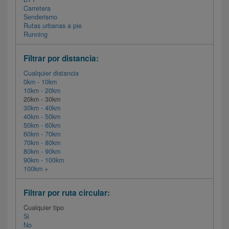
Carretera
Senderismo
Rutas urbanas a pie
Running
Filtrar por distancia:
Cualquier distancia
0km - 10km
10km - 20km
20km - 30km
30km - 40km
40km - 50km
50km - 60km
60km - 70km
70km - 80km
80km - 90km
90km - 100km
100km +
Filtrar por ruta circular:
Cualquier tipo
Si
No