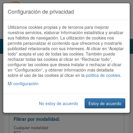
Configuración de privacidad
Utilizamos cookies propias y de terceros para mejorar
Español |
Català
Registrate ahora
Acceder
nuestros servicios, elaborar información estadística y analizar
sus hábitos de navegación. La utilización de cookies nos
permite personalizar el contenido que ofrecemos y mostrarle
Toggl
publicidad relacionada con sus intereses. Al clicar en “Aceptar
navig
todo” acepta el uso de todas las cookies. También puede
rechazar todas las cookies al clicar en “Rechazar todo”,
Audioruta
Todas las rutas
configurar las cookies que desea instalar o rechazar al clicar
en “Configuración”, y obtener información más detallada
sobre el uso de las cookies al clicar en la
Ordenar por: Más recientes /
politica de cookies
.
Todas las rutas
Dificultad
/
Valoración
Mi configuración
No estoy de acuerdo
Estoy de acuerdo
Filtrar las rutas
Filtrar por modalidad:
Cualquier modalidad
BTT