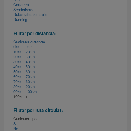
Carretera
Senderismo
Rutas urbanas a pie
Running
Filtrar por distancia:
Cualquier distancia
0km - 10km
10km - 20km
20km - 30km
30km - 40km
40km - 50km
50km - 60km
60km - 70km
70km - 80km
80km - 90km
90km - 100km
100km +
Filtrar por ruta circular:
Cualquier tipo
Si
No