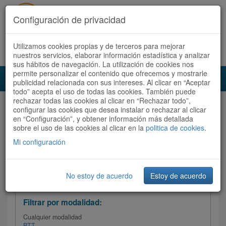
Configuración de privacidad
Utilizamos cookies propias y de terceros para mejorar
Español |
Català
Registrate ahora
Acceder
nuestros servicios, elaborar información estadística y analizar
sus hábitos de navegación. La utilización de cookies nos
permite personalizar el contenido que ofrecemos y mostrarle
Toggl
publicidad relacionada con sus intereses. Al clicar en “Aceptar
navig
todo” acepta el uso de todas las cookies. También puede
rechazar todas las cookies al clicar en “Rechazar todo”,
Audioruta
Todas las rutas
configurar las cookies que desea instalar o rechazar al clicar
en “Configuración”, y obtener información más detallada
sobre el uso de las cookies al clicar en la
Ordenar por: Más recientes /
politica de cookies
.
Todas las rutas
Dificultad
/
Valoración
Mi configuración
No estoy de acuerdo
Estoy de acuerdo
Filtrar las rutas
Filtrar por modalidad:
Cualquier modalidad
BTT