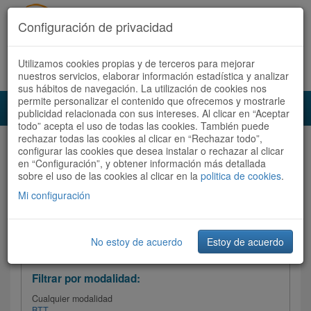
Configuración de privacidad
Utilizamos cookies propias y de terceros para mejorar
Español |
Català
Registrate ahora
Acceder
nuestros servicios, elaborar información estadística y analizar
sus hábitos de navegación. La utilización de cookies nos
permite personalizar el contenido que ofrecemos y mostrarle
Toggl
publicidad relacionada con sus intereses. Al clicar en “Aceptar
navig
todo” acepta el uso de todas las cookies. También puede
rechazar todas las cookies al clicar en “Rechazar todo”,
Audioruta
Todas las rutas
configurar las cookies que desea instalar o rechazar al clicar
en “Configuración”, y obtener información más detallada
sobre el uso de las cookies al clicar en la
Ordenar por: Más recientes /
politica de cookies
.
Todas las rutas
Dificultad
/
Valoración
Mi configuración
No estoy de acuerdo
Estoy de acuerdo
Filtrar las rutas
Filtrar por modalidad:
Cualquier modalidad
BTT