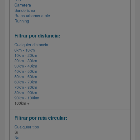
Carretera
Senderismo
Rutas urbanas a pie
Running
Filtrar por distancia:
Cualquier distancia
0km - 10km
10km - 20km
20km - 30km
30km - 40km
40km - 50km
50km - 60km
60km - 70km
70km - 80km
80km - 90km
90km - 100km
100km +
Filtrar por ruta circular:
Cualquier tipo
Si
No