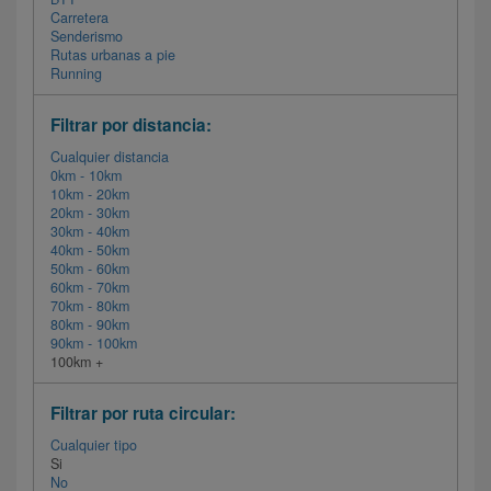
Carretera
Senderismo
Rutas urbanas a pie
Running
Filtrar por distancia:
Cualquier distancia
0km - 10km
10km - 20km
20km - 30km
30km - 40km
40km - 50km
50km - 60km
60km - 70km
70km - 80km
80km - 90km
90km - 100km
100km +
Filtrar por ruta circular:
Cualquier tipo
Si
No