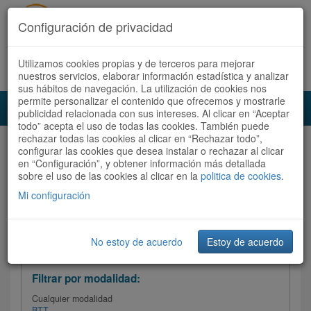
Configuración de privacidad
Utilizamos cookies propias y de terceros para mejorar
Español |
Català
Registrate ahora
Acceder
nuestros servicios, elaborar información estadística y analizar
sus hábitos de navegación. La utilización de cookies nos
permite personalizar el contenido que ofrecemos y mostrarle
Toggl
publicidad relacionada con sus intereses. Al clicar en “Aceptar
navig
todo” acepta el uso de todas las cookies. También puede
rechazar todas las cookies al clicar en “Rechazar todo”,
Audioruta
Todas las rutas
configurar las cookies que desea instalar o rechazar al clicar
en “Configuración”, y obtener información más detallada
sobre el uso de las cookies al clicar en la
Ordenar por: Más recientes /
politica de cookies
.
Todas las rutas
Dificultad
/
Valoración
Mi configuración
No estoy de acuerdo
Estoy de acuerdo
Filtrar las rutas
Filtrar por modalidad:
Cualquier modalidad
BTT