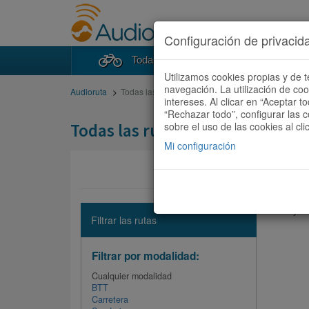
Configuración de privacid
Todas las rutas
Buscad
Utilizamos cookies propias y de t
navegación. La utilización de co
Audioruta
Todas las rutas
intereses. Al clicar en “Aceptar 
“Rechazar todo”, configurar las c
Todas las rutas
sobre el uso de las cookies al cli
Mi configuración
No hay ni
Filtrar las rutas
Filtrar por modalidad:
Cualquier modalidad
BTT
Carretera