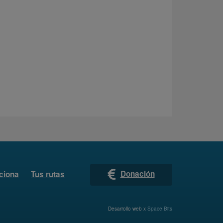
Donación
ciona
Tus rutas
Desarrollo web x
Space Bits