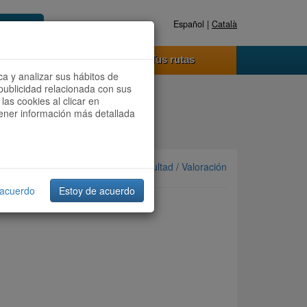
Español |
Català
Registrate ahora
Acceder
o funciona
Tus rutas
ca y analizar sus hábitos de
publicidad relacionada con sus
las cookies al clicar en
btener información más detallada
Ordenar por: Más recientes /
Dificultad
/
Valoración
 acuerdo
Estoy de acuerdo