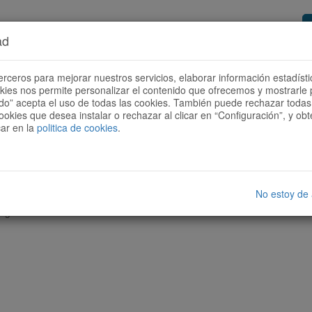
ad
or de rutas
Quieres ser colaborador?
Cóm
erceros para mejorar nuestros servicios, elaborar información estadísti
okies nos permite personalizar el contenido que ofrecemos y mostrarle 
todo” acepta el uso de todas las cookies. También puede rechazar todas 
ookies que desea instalar o rechazar al clicar en “Configuración”, y o
car en la
politica de cookies
.
No estoy de
nguna ruta con las características seleccionadas