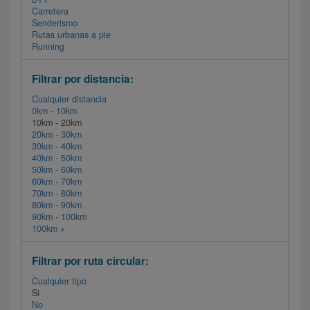
Carretera
Senderismo
Rutas urbanas a pie
Running
Filtrar por distancia:
Cualquier distancia
0km - 10km
10km - 20km
20km - 30km
30km - 40km
40km - 50km
50km - 60km
60km - 70km
70km - 80km
80km - 90km
90km - 100km
100km +
Filtrar por ruta circular:
Cualquier tipo
Si
No