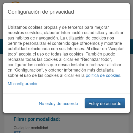
Configuración de privacidad
Utilizamos cookies propias y de terceros para mejorar
Español |
Català
Registrate ahora
Acceder
nuestros servicios, elaborar información estadística y analizar
sus hábitos de navegación. La utilización de cookies nos
permite personalizar el contenido que ofrecemos y mostrarle
Toggl
publicidad relacionada con sus intereses. Al clicar en “Aceptar
navig
todo” acepta el uso de todas las cookies. También puede
rechazar todas las cookies al clicar en “Rechazar todo”,
Audioruta
Todas las rutas
configurar las cookies que desea instalar o rechazar al clicar
en “Configuración”, y obtener información más detallada
sobre el uso de las cookies al clicar en la
Ordenar por: Más recientes /
politica de cookies
.
Todas las rutas
Dificultad
/
Valoración
Mi configuración
No estoy de acuerdo
Estoy de acuerdo
Filtrar las rutas
Filtrar por modalidad:
Cualquier modalidad
BTT