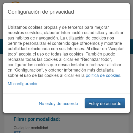
Configuración de privacidad
Utilizamos cookies propias y de terceros para mejorar
Español |
Català
Registrate ahora
Acceder
nuestros servicios, elaborar información estadística y analizar
sus hábitos de navegación. La utilización de cookies nos
permite personalizar el contenido que ofrecemos y mostrarle
Toggl
publicidad relacionada con sus intereses. Al clicar en “Aceptar
navig
todo” acepta el uso de todas las cookies. También puede
rechazar todas las cookies al clicar en “Rechazar todo”,
Audioruta
Todas las rutas
configurar las cookies que desea instalar o rechazar al clicar
en “Configuración”, y obtener información más detallada
sobre el uso de las cookies al clicar en la
Ordenar por: Más recientes /
politica de cookies
.
Todas las rutas
Dificultad
/
Valoración
Mi configuración
No estoy de acuerdo
Estoy de acuerdo
Filtrar las rutas
Filtrar por modalidad:
Cualquier modalidad
BTT