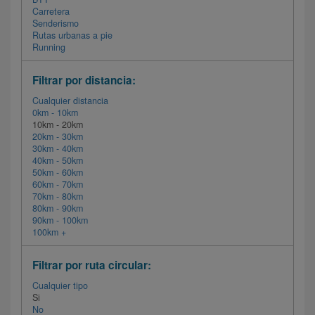
Carretera
Senderismo
Rutas urbanas a pie
Running
Filtrar por distancia:
Cualquier distancia
0km - 10km
10km - 20km
20km - 30km
30km - 40km
40km - 50km
50km - 60km
60km - 70km
70km - 80km
80km - 90km
90km - 100km
100km +
Filtrar por ruta circular:
Cualquier tipo
Si
No