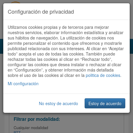
Configuración de privacidad
Utilizamos cookies propias y de terceros para mejorar
Español |
Català
Registrate ahora
Acceder
nuestros servicios, elaborar información estadística y analizar
sus hábitos de navegación. La utilización de cookies nos
permite personalizar el contenido que ofrecemos y mostrarle
Toggl
publicidad relacionada con sus intereses. Al clicar en “Aceptar
navig
todo” acepta el uso de todas las cookies. También puede
rechazar todas las cookies al clicar en “Rechazar todo”,
Audioruta
Todas las rutas
configurar las cookies que desea instalar o rechazar al clicar
en “Configuración”, y obtener información más detallada
sobre el uso de las cookies al clicar en la
Ordenar por: Más recientes /
politica de cookies
.
Todas las rutas
Dificultad
/
Valoración
Mi configuración
No estoy de acuerdo
Estoy de acuerdo
Filtrar las rutas
Filtrar por modalidad:
Cualquier modalidad
BTT