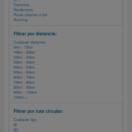
Carretera
Senderismo
Rutas urbanas a pie
Running
Filtrar por distancia:
Cualquier distancia
0km - 10km
10km - 20km
20km - 30km
30km - 40km
40km - 50km
50km - 60km
60km - 70km
70km - 80km
80km - 90km
90km - 100km
100km +
Filtrar por ruta circular:
Cualquier tipo
Si
No