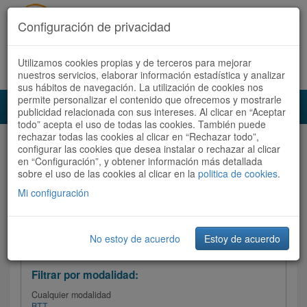
Configuración de privacidad
Utilizamos cookies propias y de terceros para mejorar
Español |
Català
Registrate ahora
Acceder
nuestros servicios, elaborar información estadística y analizar
sus hábitos de navegación. La utilización de cookies nos
permite personalizar el contenido que ofrecemos y mostrarle
Toggl
publicidad relacionada con sus intereses. Al clicar en “Aceptar
navig
todo” acepta el uso de todas las cookies. También puede
rechazar todas las cookies al clicar en “Rechazar todo”,
Audioruta
Todas las rutas
configurar las cookies que desea instalar o rechazar al clicar
en “Configuración”, y obtener información más detallada
sobre el uso de las cookies al clicar en la
Ordenar por: Más recientes /
politica de cookies
.
Todas las rutas
Dificultad
/
Valoración
Mi configuración
No estoy de acuerdo
Estoy de acuerdo
Filtrar las rutas
Filtrar por modalidad:
Cualquier modalidad
BTT