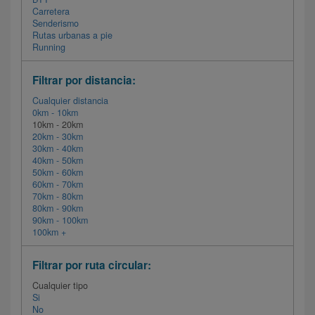
Carretera
Senderismo
Rutas urbanas a pie
Running
Filtrar por distancia:
Cualquier distancia
0km - 10km
10km - 20km
20km - 30km
30km - 40km
40km - 50km
50km - 60km
60km - 70km
70km - 80km
80km - 90km
90km - 100km
100km +
Filtrar por ruta circular:
Cualquier tipo
Si
No