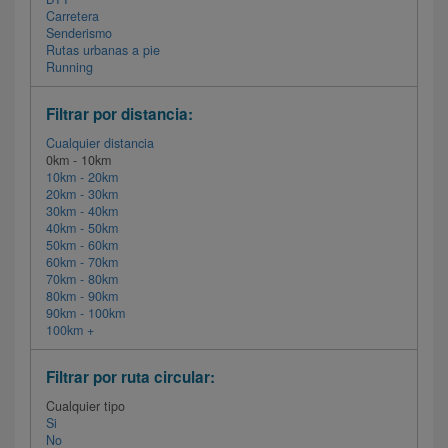
Carretera
Senderismo
Rutas urbanas a pie
Running
Filtrar por distancia:
Cualquier distancia
0km - 10km
10km - 20km
20km - 30km
30km - 40km
40km - 50km
50km - 60km
60km - 70km
70km - 80km
80km - 90km
90km - 100km
100km +
Filtrar por ruta circular:
Cualquier tipo
Si
No