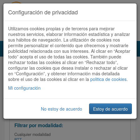
Configuración de privacidad
Utilizamos cookies propias y de terceros para mejorar
Español |
Català
Registrate ahora
Acceder
nuestros servicios, elaborar información estadística y analizar
sus hábitos de navegación. La utilización de cookies nos
permite personalizar el contenido que ofrecemos y mostrarle
Toggl
publicidad relacionada con sus intereses. Al clicar en “Aceptar
navig
todo” acepta el uso de todas las cookies. También puede
rechazar todas las cookies al clicar en “Rechazar todo”,
Audioruta
Todas las rutas
configurar las cookies que desea instalar o rechazar al clicar
en “Configuración”, y obtener información más detallada
sobre el uso de las cookies al clicar en la
Ordenar por: Más recientes /
politica de cookies
.
Todas las rutas
Dificultad
/
Valoración
Mi configuración
No estoy de acuerdo
Estoy de acuerdo
Filtrar las rutas
Filtrar por modalidad:
Cualquier modalidad
BTT