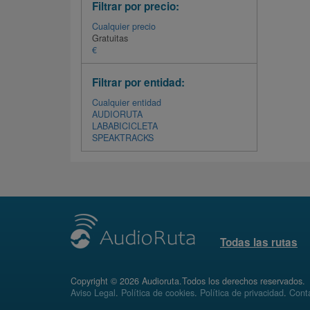
Filtrar por precio:
Cualquier precio
Gratuitas
€
Filtrar por entidad:
Cualquier entidad
AUDIORUTA
LABABICICLETA
SPEAKTRACKS
Todas las rutas
Copyright © 2026 Audioruta.Todos los derechos reservados.
Aviso Legal
.
Política de cookies
.
Política de privacidad
.
Conta