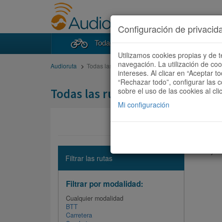
Configuración de privacid
Todas las rutas
Buscad
Utilizamos cookies propias y de t
navegación. La utilización de co
Audioruta
Todas las rutas
intereses. Al clicar en “Aceptar 
“Rechazar todo”, configurar las c
Todas las rutas
sobre el uso de las cookies al cli
Mi configuración
No hay ni
Filtrar las rutas
Filtrar por modalidad:
Cualquier modalidad
BTT
Carretera