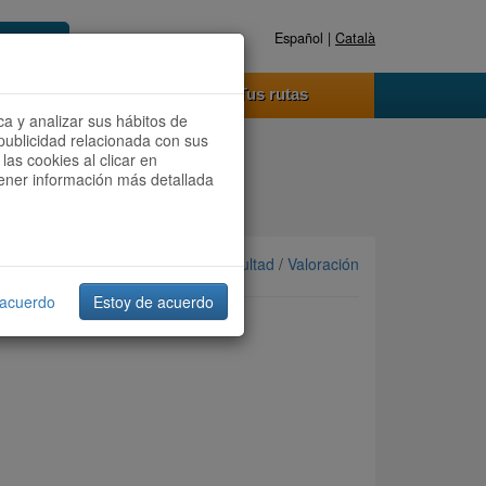
Español |
Català
Registrate ahora
Acceder
o funciona
Tus rutas
ca y analizar sus hábitos de
publicidad relacionada con sus
las cookies al clicar en
btener información más detallada
Ordenar por: Más recientes /
Dificultad
/
Valoración
 acuerdo
Estoy de acuerdo