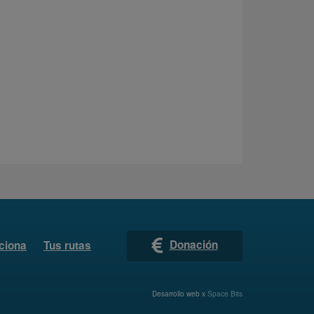
Donación
ciona
Tus rutas
Desarrollo web x
Space Bits