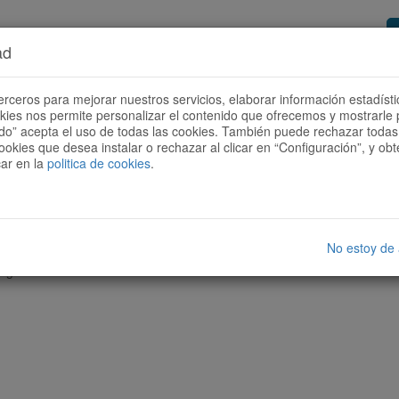
ad
or de rutas
Quieres ser colaborador?
Cóm
erceros para mejorar nuestros servicios, elaborar información estadísti
okies nos permite personalizar el contenido que ofrecemos y mostrarle 
todo” acepta el uso de todas las cookies. También puede rechazar todas 
ookies que desea instalar o rechazar al clicar en “Configuración”, y o
car en la
politica de cookies
.
No estoy de
nguna ruta con las características seleccionadas