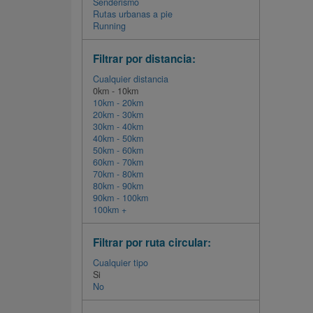
Senderismo
Rutas urbanas a pie
Running
Filtrar por distancia:
Cualquier distancia
0km - 10km
10km - 20km
20km - 30km
30km - 40km
40km - 50km
50km - 60km
60km - 70km
70km - 80km
80km - 90km
90km - 100km
100km +
Filtrar por ruta circular:
Cualquier tipo
Si
No