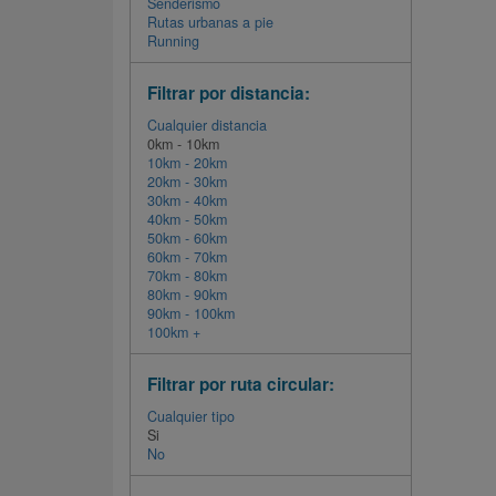
Senderismo
Rutas urbanas a pie
Running
Filtrar por distancia:
Cualquier distancia
0km - 10km
10km - 20km
20km - 30km
30km - 40km
40km - 50km
50km - 60km
60km - 70km
70km - 80km
80km - 90km
90km - 100km
100km +
Filtrar por ruta circular:
Cualquier tipo
Si
No