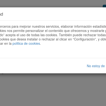
ad
or de rutas
Quieres ser colaborador?
Cóm
erceros para mejorar nuestros servicios, elaborar información estadísti
okies nos permite personalizar el contenido que ofrecemos y mostrarle 
todo” acepta el uso de todas las cookies. También puede rechazar todas 
ookies que desea instalar o rechazar al clicar en “Configuración”, y o
car en la
politica de cookies
.
No estoy de
nguna ruta con las características seleccionadas