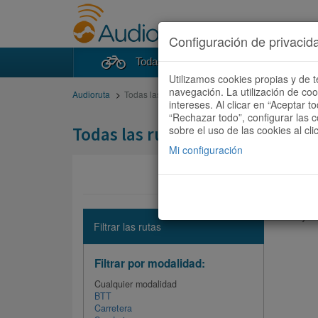
Configuración de privacid
Todas las rutas
Buscad
Utilizamos cookies propias y de t
navegación. La utilización de co
Audioruta
Todas las rutas
intereses. Al clicar en “Aceptar 
“Rechazar todo”, configurar las c
Todas las rutas
sobre el uso de las cookies al cli
Mi configuración
No hay ni
Filtrar las rutas
Filtrar por modalidad:
Cualquier modalidad
BTT
Carretera