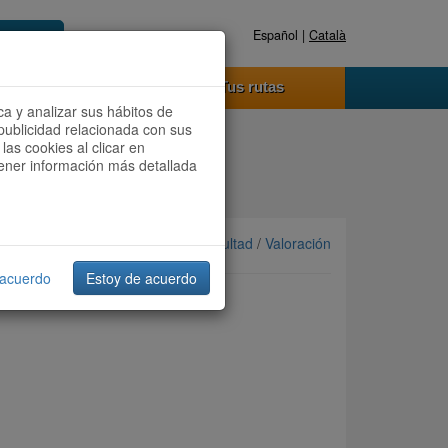
Español |
Català
Registrate ahora
Acceder
o funciona
Tus rutas
ca y analizar sus hábitos de
publicidad relacionada con sus
las cookies al clicar en
btener información más detallada
Ordenar por: Más recientes /
Dificultad
/
Valoración
 acuerdo
Estoy de acuerdo