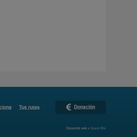
Donación
ciona
Tus rutas
Desarrollo web x
Space Bits