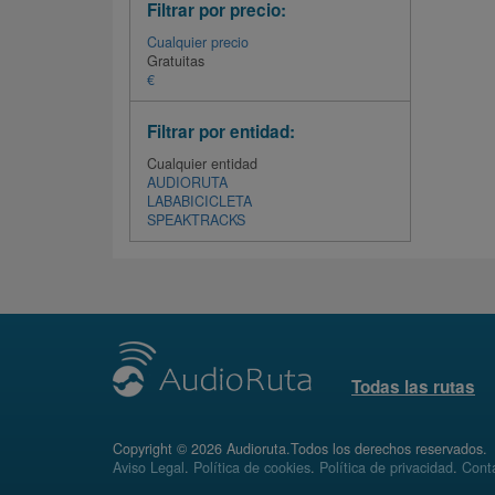
Filtrar por precio:
Cualquier precio
Gratuitas
€
Filtrar por entidad:
Cualquier entidad
AUDIORUTA
LABABICICLETA
SPEAKTRACKS
Todas las rutas
Copyright © 2026 Audioruta.Todos los derechos reservados.
Aviso Legal
.
Política de cookies
.
Política de privacidad
.
Conta