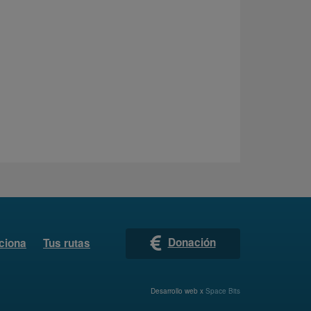
Donación
ciona
Tus rutas
Desarrollo web x
Space Bits