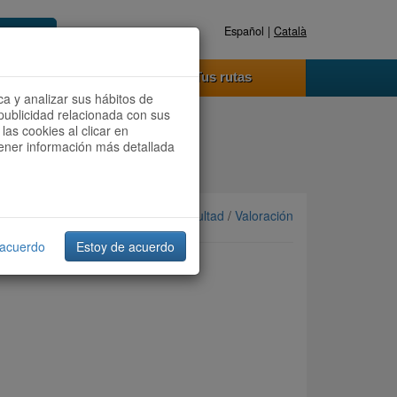
Español |
Català
Registrate ahora
Acceder
o funciona
Tus rutas
ca y analizar sus hábitos de
publicidad relacionada con sus
las cookies al clicar en
btener información más detallada
Ordenar por: Más recientes /
Dificultad
/
Valoración
 acuerdo
Estoy de acuerdo