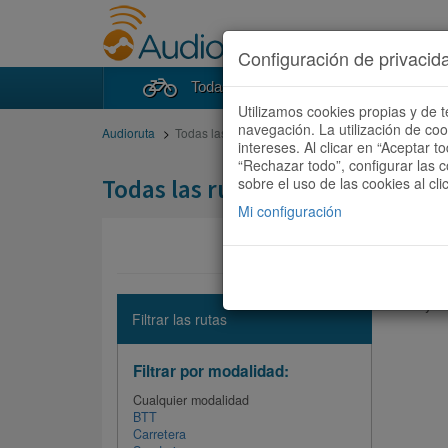
Configuración de privacid
Todas las rutas
Buscad
Utilizamos cookies propias y de t
navegación. La utilización de co
Audioruta
Todas las rutas
intereses. Al clicar en “Aceptar 
“Rechazar todo”, configurar las c
Todas las rutas
sobre el uso de las cookies al cli
Mi configuración
No hay ni
Filtrar las rutas
Filtrar por modalidad:
Cualquier modalidad
BTT
Carretera