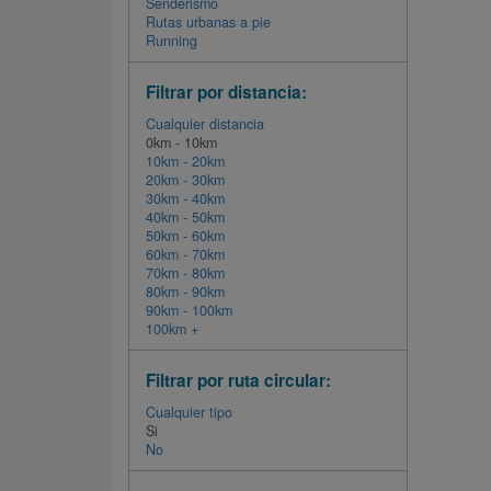
Senderismo
Rutas urbanas a pie
Running
Filtrar por distancia:
Cualquier distancia
0km - 10km
10km - 20km
20km - 30km
30km - 40km
40km - 50km
50km - 60km
60km - 70km
70km - 80km
80km - 90km
90km - 100km
100km +
Filtrar por ruta circular:
Cualquier tipo
Si
No