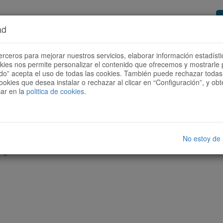
ad
or de rutas
Quieres ser colaborador?
Cóm
erceros para mejorar nuestros servicios, elaborar información estadísti
okies nos permite personalizar el contenido que ofrecemos y mostrarle 
todo” acepta el uso de todas las cookies. También puede rechazar todas 
ookies que desea instalar o rechazar al clicar en “Configuración”, y o
car en la
politica de cookies
.
No estoy de
nguna ruta con las características seleccionadas