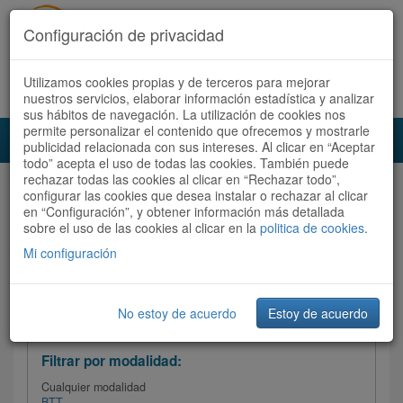
Configuración de privacidad
Utilizamos cookies propias y de terceros para mejorar
Español |
Català
Registrate ahora
Acceder
nuestros servicios, elaborar información estadística y analizar
sus hábitos de navegación. La utilización de cookies nos
permite personalizar el contenido que ofrecemos y mostrarle
Toggl
publicidad relacionada con sus intereses. Al clicar en “Aceptar
navig
todo” acepta el uso de todas las cookies. También puede
rechazar todas las cookies al clicar en “Rechazar todo”,
Audioruta
Todas las rutas
configurar las cookies que desea instalar o rechazar al clicar
en “Configuración”, y obtener información más detallada
sobre el uso de las cookies al clicar en la
Ordenar por: Más recientes /
politica de cookies
.
Todas las rutas
Dificultad
/
Valoración
Mi configuración
No estoy de acuerdo
Estoy de acuerdo
Filtrar las rutas
Filtrar por modalidad:
Cualquier modalidad
BTT