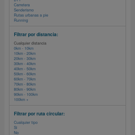
Carretera
Senderismo
Rutas urbanas a pie
Running
Filtrar por distancia:
Cualquier distancia
0km - 10km
10km - 20km
20km - 30km
30km - 40km
40km - 50km
50km - 60km
60km - 70km
70km - 80km
80km - 90km
90km - 100km
100km +
Filtrar por ruta circular:
Cualquier tipo
Si
No