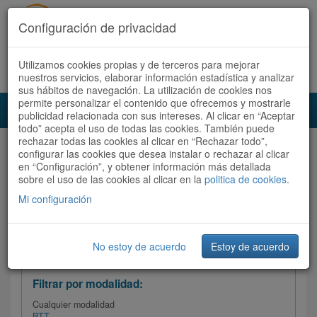
Configuración de privacidad
Utilizamos cookies propias y de terceros para mejorar
Español |
Català
Registrate ahora
Acceder
nuestros servicios, elaborar información estadística y analizar
sus hábitos de navegación. La utilización de cookies nos
permite personalizar el contenido que ofrecemos y mostrarle
Toggl
publicidad relacionada con sus intereses. Al clicar en “Aceptar
navig
todo” acepta el uso de todas las cookies. También puede
rechazar todas las cookies al clicar en “Rechazar todo”,
Audioruta
Todas las rutas
configurar las cookies que desea instalar o rechazar al clicar
en “Configuración”, y obtener información más detallada
sobre el uso de las cookies al clicar en la
Ordenar por: Más recientes /
politica de cookies
.
Todas las rutas
Dificultad
/
Valoración
Mi configuración
No estoy de acuerdo
Estoy de acuerdo
Filtrar las rutas
Filtrar por modalidad:
Cualquier modalidad
BTT