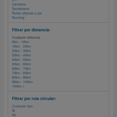
Carretera
Senderismo
Rutas urbanas a pie
Running
Filtrar por distancia:
Cualquier distancia
0km - 10km
10km - 20km
20km - 30km
30km - 40km
40km - 50km
50km - 60km
60km - 70km
70km - 80km
80km - 90km
90km - 100km
100km +
Filtrar por ruta circular:
Cualquier tipo
Si
No