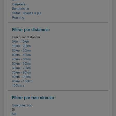
Carretera
Senderismo
Rutas urbanas a pie
Running
Filtrar por distancia:
Cualquier distancia
0km - 10km
10km - 20km
20km - 30km
30km - 40km
40km - 50km
50km - 60km
60km - 70km
70km - 80km
80km - 90km
90km - 100km
100km +
Filtrar por ruta circular:
Cualquier tipo
Si
No