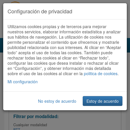
Configuración de privacidad
Utilizamos cookies propias y de terceros para mejorar
Español |
Català
Registrate ahora
Acceder
nuestros servicios, elaborar información estadística y analizar
sus hábitos de navegación. La utilización de cookies nos
permite personalizar el contenido que ofrecemos y mostrarle
Toggl
publicidad relacionada con sus intereses. Al clicar en “Aceptar
navig
todo” acepta el uso de todas las cookies. También puede
rechazar todas las cookies al clicar en “Rechazar todo”,
Audioruta
Todas las rutas
configurar las cookies que desea instalar o rechazar al clicar
en “Configuración”, y obtener información más detallada
sobre el uso de las cookies al clicar en la
Ordenar por: Más recientes /
politica de cookies
.
Todas las rutas
Dificultad
/
Valoración
Mi configuración
No estoy de acuerdo
Estoy de acuerdo
Filtrar las rutas
Filtrar por modalidad:
Cualquier modalidad
BTT