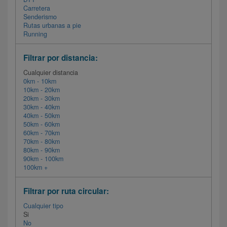
Carretera
Senderismo
Rutas urbanas a pie
Running
Filtrar por distancia:
Cualquier distancia
0km - 10km
10km - 20km
20km - 30km
30km - 40km
40km - 50km
50km - 60km
60km - 70km
70km - 80km
80km - 90km
90km - 100km
100km +
Filtrar por ruta circular:
Cualquier tipo
Si
No