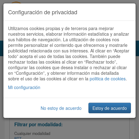
Configuración de privacidad
Utilizamos cookies propias y de terceros para mejorar
Español |
Català
Registrate ahora
Acceder
nuestros servicios, elaborar información estadística y analizar
sus hábitos de navegación. La utilización de cookies nos
permite personalizar el contenido que ofrecemos y mostrarle
Toggl
publicidad relacionada con sus intereses. Al clicar en “Aceptar
navig
todo” acepta el uso de todas las cookies. También puede
rechazar todas las cookies al clicar en “Rechazar todo”,
Audioruta
Todas las rutas
configurar las cookies que desea instalar o rechazar al clicar
en “Configuración”, y obtener información más detallada
sobre el uso de las cookies al clicar en la
Ordenar por: Más recientes /
politica de cookies
.
Todas las rutas
Dificultad
/
Valoración
Mi configuración
No estoy de acuerdo
Estoy de acuerdo
Filtrar las rutas
Filtrar por modalidad:
Cualquier modalidad
BTT