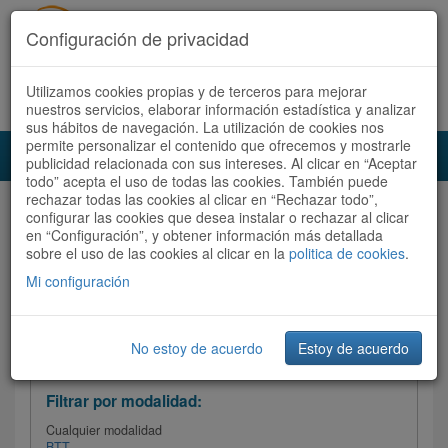
Configuración de privacidad
Utilizamos cookies propias y de terceros para mejorar
Español |
Català
Registrate ahora
Acceder
nuestros servicios, elaborar información estadística y analizar
sus hábitos de navegación. La utilización de cookies nos
permite personalizar el contenido que ofrecemos y mostrarle
Toggl
publicidad relacionada con sus intereses. Al clicar en “Aceptar
navig
todo” acepta el uso de todas las cookies. También puede
rechazar todas las cookies al clicar en “Rechazar todo”,
Audioruta
Todas las rutas
configurar las cookies que desea instalar o rechazar al clicar
en “Configuración”, y obtener información más detallada
sobre el uso de las cookies al clicar en la
Ordenar por: Más recientes /
politica de cookies
.
Todas las rutas
Dificultad
/
Valoración
Mi configuración
No estoy de acuerdo
Estoy de acuerdo
Filtrar las rutas
Filtrar por modalidad:
Cualquier modalidad
BTT