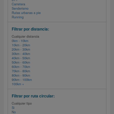
Carretera
Senderismo
Rutas urbanas a pie
Running
Filtrar por distancia:
Cualquier distancia
0km - 10km
10km - 20km
20km - 30km
30km - 40km
40km - 50km
50km - 60km
60km - 70km
70km - 80km
80km - 90km
90km - 100km
100km +
Filtrar por ruta circular:
Cualquier tipo
Si
No