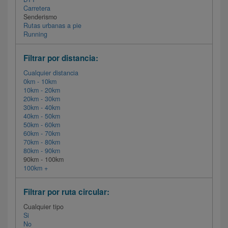
Carretera
Senderismo
Rutas urbanas a pie
Running
Filtrar por distancia:
Cualquier distancia
0km - 10km
10km - 20km
20km - 30km
30km - 40km
40km - 50km
50km - 60km
60km - 70km
70km - 80km
80km - 90km
90km - 100km
100km +
Filtrar por ruta circular:
Cualquier tipo
Si
No