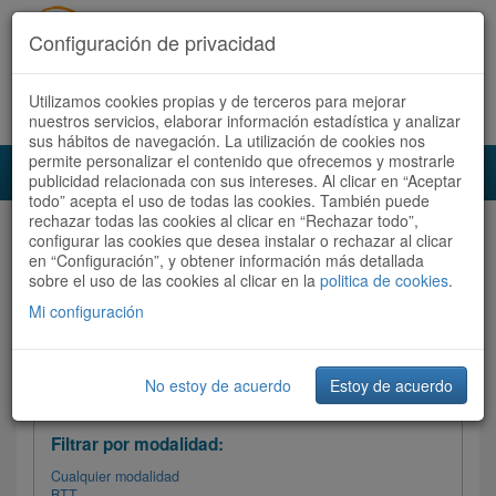
Configuración de privacidad
Utilizamos cookies propias y de terceros para mejorar
Español |
Català
Registrate ahora
Acceder
nuestros servicios, elaborar información estadística y analizar
sus hábitos de navegación. La utilización de cookies nos
permite personalizar el contenido que ofrecemos y mostrarle
Toggl
publicidad relacionada con sus intereses. Al clicar en “Aceptar
navig
todo” acepta el uso de todas las cookies. También puede
rechazar todas las cookies al clicar en “Rechazar todo”,
Audioruta
Todas las rutas
configurar las cookies que desea instalar o rechazar al clicar
en “Configuración”, y obtener información más detallada
sobre el uso de las cookies al clicar en la
Ordenar por:
politica de cookies
Más recientes
.
/
Todas las rutas
Dificultad /
Valoración
Mi configuración
No estoy de acuerdo
Estoy de acuerdo
Filtrar las rutas
Filtrar por modalidad:
Cualquier modalidad
BTT