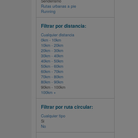
Senderismo
Rutas urbanas a pie
Running
Filtrar por distancia:
Cualquier distancia
0km - 10km
10km - 20km
20km - 30km
30km - 40km
40km - 50km
50km - 60km
60km - 70km
70km - 80km
80km - 90km
90km - 100km
100km +
Filtrar por ruta circular:
Cualquier tipo
Si
No