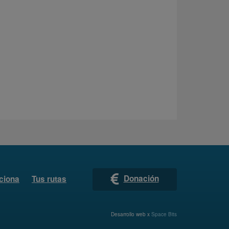
Donación
ciona
Tus rutas
Desarrollo web x
Space Bits