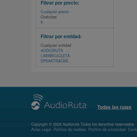
Filtrar por precio:
Cualquier precio
Gratuitas
€
Filtrar por entidad:
Cualquier entidad
AUDIORUTA
LABABICICLETA
SPEAKTRACKS
Todas las rutas
Copyright © 2026 Audioruta.Todos los derechos reservados.
Aviso Legal
.
Política de cookies
.
Política de privacidad
.
Conta