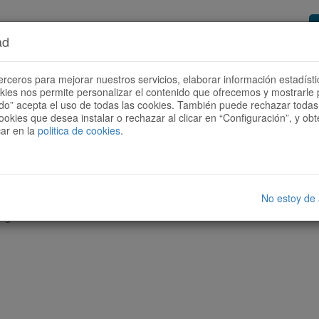
ad
or de rutas
Quieres ser colaborador?
Cóm
erceros para mejorar nuestros servicios, elaborar información estadísti
okies nos permite personalizar el contenido que ofrecemos y mostrarle 
todo” acepta el uso de todas las cookies. También puede rechazar todas 
ookies que desea instalar o rechazar al clicar en “Configuración”, y o
car en la
politica de cookies
.
No estoy de
nguna ruta con las características seleccionadas