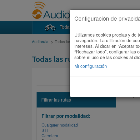
Configuración de privacid
Todas las rutas
Buscad
Utilizamos cookies propias y de t
navegación. La utilización de co
Audioruta
Todas las rutas
intereses. Al clicar en “Aceptar 
“Rechazar todo”, configurar las c
Todas las rutas
sobre el uso de las cookies al cli
Mi configuración
No hay ni
Filtrar las rutas
Filtrar por modalidad:
Cualquier modalidad
BTT
Carretera