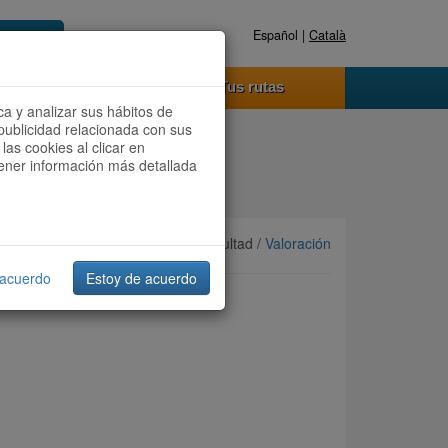
Español |
Català
Registrate ahora
Acceder
o funciona
Tus rutas
ca y analizar sus hábitos de
publicidad relacionada con sus
las cookies al clicar en
btener información más detallada
Ordenar por:
Más recientes
/ Dificultad /
Valoración
 acuerdo
Estoy de acuerdo