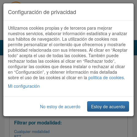
Configuración de privacidad
Utilizamos cookies propias y de terceros para mejorar
Español |
Català
Registrate ahora
Acceder
nuestros servicios, elaborar información estadística y analizar
sus hábitos de navegación. La utilización de cookies nos
permite personalizar el contenido que ofrecemos y mostrarle
Toggl
publicidad relacionada con sus intereses. Al clicar en “Aceptar
navig
todo” acepta el uso de todas las cookies. También puede
rechazar todas las cookies al clicar en “Rechazar todo”,
Audioruta
Todas las rutas
configurar las cookies que desea instalar o rechazar al clicar
en “Configuración”, y obtener información más detallada
sobre el uso de las cookies al clicar en la
Ordenar por:
politica de cookies
Más recientes
.
/
Todas las rutas
Dificultad /
Valoración
Mi configuración
No estoy de acuerdo
Estoy de acuerdo
Filtrar las rutas
Filtrar por modalidad:
Cualquier modalidad
BTT