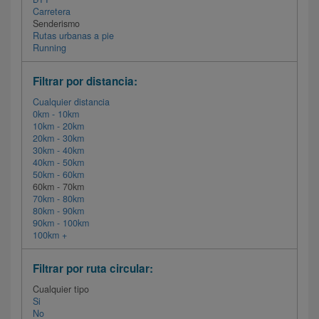
Carretera
Senderismo
Rutas urbanas a pie
Running
Filtrar por distancia:
Cualquier distancia
0km - 10km
10km - 20km
20km - 30km
30km - 40km
40km - 50km
50km - 60km
60km - 70km
70km - 80km
80km - 90km
90km - 100km
100km +
Filtrar por ruta circular:
Cualquier tipo
Si
No