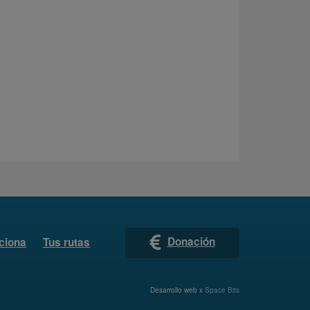
Donación
ciona
Tus rutas
Desarrollo web x
Space Bits