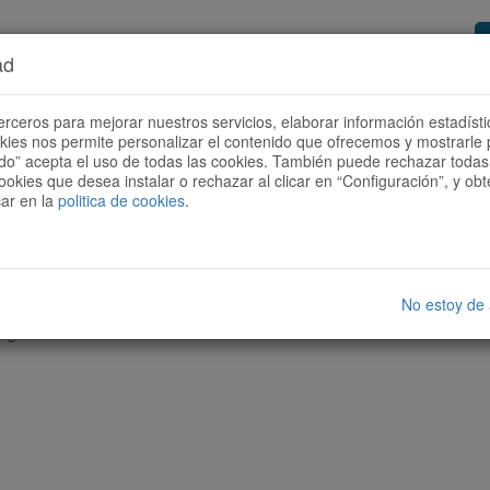
ad
or de rutas
Quieres ser colaborador?
Cóm
erceros para mejorar nuestros servicios, elaborar información estadísti
okies nos permite personalizar el contenido que ofrecemos y mostrarle 
todo” acepta el uso de todas las cookies. También puede rechazar todas 
ookies que desea instalar o rechazar al clicar en “Configuración”, y o
car en la
politica de cookies
.
No estoy de
nguna ruta con las características seleccionadas