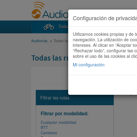
Configuración de privacid
Todas las rutas
Buscad
Utilizamos cookies propias y de t
navegación. La utilización de co
Audioruta
Todas las rutas
intereses. Al clicar en “Aceptar 
“Rechazar todo”, configurar las c
Todas las rutas
sobre el uso de las cookies al cli
Mi configuración
No hay ni
Filtrar las rutas
Filtrar por modalidad:
Cualquier modalidad
BTT
Carretera