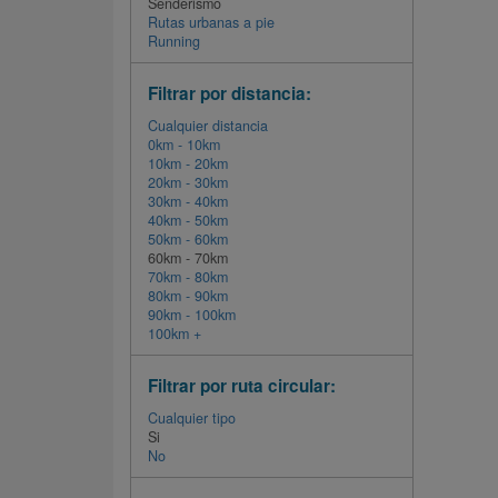
Senderismo
Rutas urbanas a pie
Running
Filtrar por distancia:
Cualquier distancia
0km - 10km
10km - 20km
20km - 30km
30km - 40km
40km - 50km
50km - 60km
60km - 70km
70km - 80km
80km - 90km
90km - 100km
100km +
Filtrar por ruta circular:
Cualquier tipo
Si
No