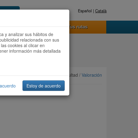
Español |
Català
Registrate ahora
Acceder
o funciona
Tus rutas
ca y analizar sus hábitos de
publicidad relacionada con sus
las cookies al clicar en
btener información más detallada
Ordenar por:
Más recientes
/ Dificultad /
Valoración
 acuerdo
Estoy de acuerdo