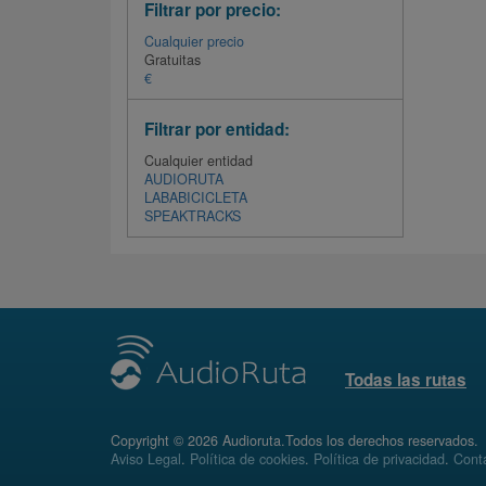
Filtrar por precio:
Cualquier precio
Gratuitas
€
Filtrar por entidad:
Cualquier entidad
AUDIORUTA
LABABICICLETA
SPEAKTRACKS
Todas las rutas
Copyright © 2026 Audioruta.Todos los derechos reservados.
Aviso Legal
.
Política de cookies
.
Política de privacidad
.
Conta