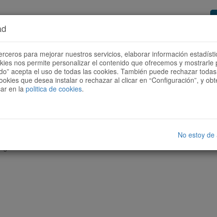
ad
or de rutas
Quieres ser colaborador?
Cóm
erceros para mejorar nuestros servicios, elaborar información estadísti
okies nos permite personalizar el contenido que ofrecemos y mostrarle 
todo” acepta el uso de todas las cookies. También puede rechazar todas 
ookies que desea instalar o rechazar al clicar en “Configuración”, y o
car en la
politica de cookies
.
No estoy de
nguna ruta con las características seleccionadas