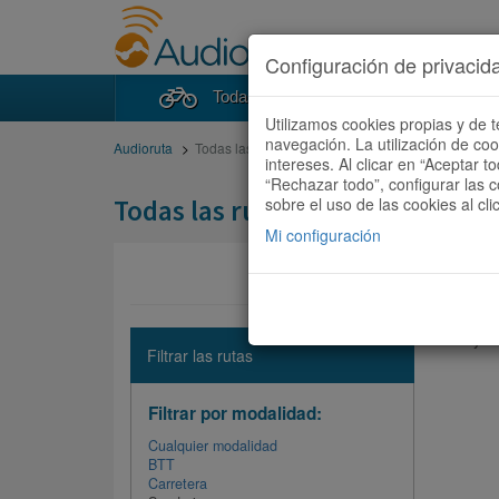
Configuración de privacid
Todas las rutas
Buscad
Utilizamos cookies propias y de t
navegación. La utilización de co
Audioruta
Todas las rutas
intereses. Al clicar en “Aceptar 
“Rechazar todo”, configurar las c
Todas las rutas
sobre el uso de las cookies al cli
Mi configuración
No hay ni
Filtrar las rutas
Filtrar por modalidad:
Cualquier modalidad
BTT
Carretera