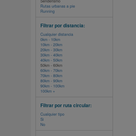
Senderismo
Rutas urbanas a pie
Running
Filtrar por distancia:
Cualquier distancia
0km - 10km
10km - 20km
20km - 30km
30km - 40km
40km - 50km
50km - 60km
60km - 70km
70km - 80km
80km - 90km
90km - 100km
100km +
Filtrar por ruta circular:
Cualquier tipo
Si
No