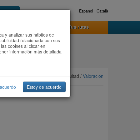
Español |
Català
Registrate ahora
Acceder
o funciona
Tus rutas
ca y analizar sus hábitos de
publicidad relacionada con sus
las cookies al clicar en
btener información más detallada
Ordenar por:
Más recientes
/ Dificultad /
Valoración
 acuerdo
Estoy de acuerdo