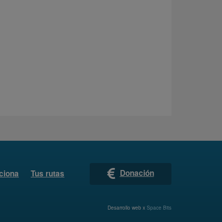
Donación
ciona
Tus rutas
Desarrollo web x
Space Bits