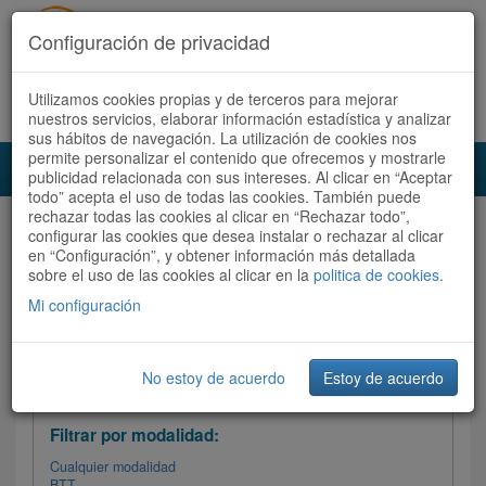
Configuración de privacidad
Utilizamos cookies propias y de terceros para mejorar
Español |
Català
Registrate ahora
Acceder
nuestros servicios, elaborar información estadística y analizar
sus hábitos de navegación. La utilización de cookies nos
permite personalizar el contenido que ofrecemos y mostrarle
Toggl
publicidad relacionada con sus intereses. Al clicar en “Aceptar
navig
todo” acepta el uso de todas las cookies. También puede
rechazar todas las cookies al clicar en “Rechazar todo”,
Audioruta
Todas las rutas
configurar las cookies que desea instalar o rechazar al clicar
en “Configuración”, y obtener información más detallada
sobre el uso de las cookies al clicar en la
Ordenar por:
politica de cookies
Más recientes
.
/
Todas las rutas
Dificultad /
Valoración
Mi configuración
No estoy de acuerdo
Estoy de acuerdo
Filtrar las rutas
Filtrar por modalidad:
Cualquier modalidad
BTT