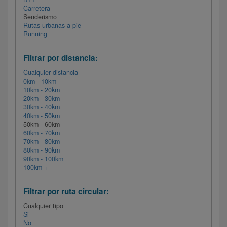
Carretera
Senderismo
Rutas urbanas a pie
Running
Filtrar por distancia:
Cualquier distancia
0km - 10km
10km - 20km
20km - 30km
30km - 40km
40km - 50km
50km - 60km
60km - 70km
70km - 80km
80km - 90km
90km - 100km
100km +
Filtrar por ruta circular:
Cualquier tipo
Si
No