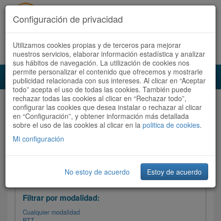
Configuración de privacidad
Utilizamos cookies propias y de terceros para mejorar
Español |
Català
Registrate ahora
Acceder
nuestros servicios, elaborar información estadística y analizar
sus hábitos de navegación. La utilización de cookies nos
permite personalizar el contenido que ofrecemos y mostrarle
Toggl
publicidad relacionada con sus intereses. Al clicar en “Aceptar
navig
todo” acepta el uso de todas las cookies. También puede
rechazar todas las cookies al clicar en “Rechazar todo”,
Audioruta
Todas las rutas
configurar las cookies que desea instalar o rechazar al clicar
en “Configuración”, y obtener información más detallada
sobre el uso de las cookies al clicar en la
Ordenar por:
politica de cookies
Más recientes
.
/
Todas las rutas
Dificultad /
Valoración
Mi configuración
No estoy de acuerdo
Estoy de acuerdo
Filtrar las rutas
Filtrar por modalidad:
Cualquier modalidad
BTT