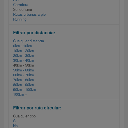
Carretera
Senderismo
Rutas urbanas a pie
Running
Filtrar por distancia:
Cualquier distancia
0km - 10km
10km - 20km
20km - 30km
30km - 40km
40km - 50km
50km - 60km
60km - 70km
70km - 80km
80km - 90km
90km - 100km
100km +
Filtrar por ruta circular:
Cualquier tipo
Si
No