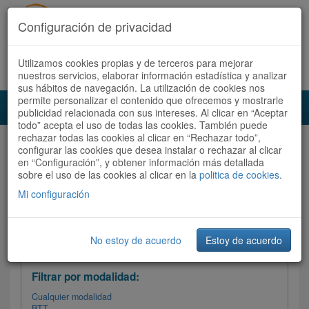
Configuración de privacidad
Utilizamos cookies propias y de terceros para mejorar
Español |
Català
Registrate ahora
Acceder
nuestros servicios, elaborar información estadística y analizar
sus hábitos de navegación. La utilización de cookies nos
permite personalizar el contenido que ofrecemos y mostrarle
Toggl
publicidad relacionada con sus intereses. Al clicar en “Aceptar
navig
todo” acepta el uso de todas las cookies. También puede
rechazar todas las cookies al clicar en “Rechazar todo”,
Audioruta
Todas las rutas
configurar las cookies que desea instalar o rechazar al clicar
en “Configuración”, y obtener información más detallada
sobre el uso de las cookies al clicar en la
Ordenar por:
politica de cookies
Más recientes
.
/
Todas las rutas
Dificultad /
Valoración
Mi configuración
No estoy de acuerdo
Estoy de acuerdo
Filtrar las rutas
Filtrar por modalidad:
Cualquier modalidad
BTT