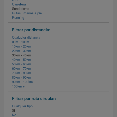
Carretera
Senderismo
Rutas urbanas a pie
Running
Filtrar por distancia:
Cualquier distancia
0km - 10km
10km - 20km
20km - 30km
30km - 40km
40km - 50km
50km - 60km
60km - 70km
70km - 80km
80km - 90km
90km - 100km
100km +
Filtrar por ruta circular:
Cualquier tipo
Si
No