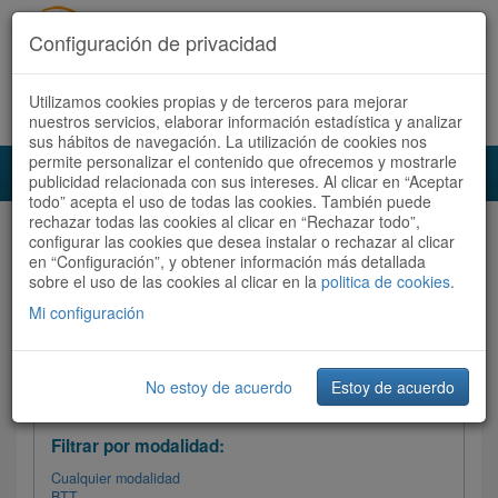
Configuración de privacidad
Utilizamos cookies propias y de terceros para mejorar
Español |
Català
Registrate ahora
Acceder
nuestros servicios, elaborar información estadística y analizar
sus hábitos de navegación. La utilización de cookies nos
permite personalizar el contenido que ofrecemos y mostrarle
Toggl
publicidad relacionada con sus intereses. Al clicar en “Aceptar
navig
todo” acepta el uso de todas las cookies. También puede
rechazar todas las cookies al clicar en “Rechazar todo”,
Audioruta
Todas las rutas
configurar las cookies que desea instalar o rechazar al clicar
en “Configuración”, y obtener información más detallada
sobre el uso de las cookies al clicar en la
Ordenar por:
politica de cookies
Más recientes
.
/
Todas las rutas
Dificultad /
Valoración
Mi configuración
No estoy de acuerdo
Estoy de acuerdo
Filtrar las rutas
Filtrar por modalidad:
Cualquier modalidad
BTT