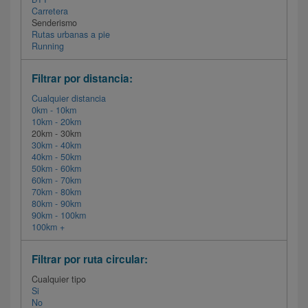
Carretera
Senderismo
Rutas urbanas a pie
Running
Filtrar por distancia:
Cualquier distancia
0km - 10km
10km - 20km
20km - 30km
30km - 40km
40km - 50km
50km - 60km
60km - 70km
70km - 80km
80km - 90km
90km - 100km
100km +
Filtrar por ruta circular:
Cualquier tipo
Si
No