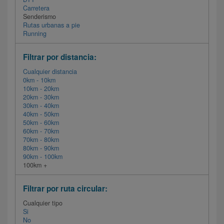
Carretera
Senderismo
Rutas urbanas a pie
Running
Filtrar por distancia:
Cualquier distancia
0km - 10km
10km - 20km
20km - 30km
30km - 40km
40km - 50km
50km - 60km
60km - 70km
70km - 80km
80km - 90km
90km - 100km
100km +
Filtrar por ruta circular:
Cualquier tipo
Si
No