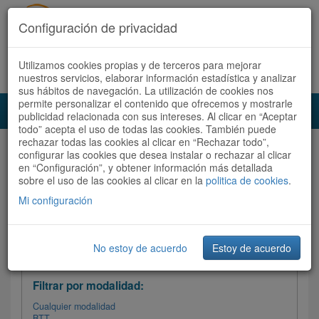
Configuración de privacidad
Utilizamos cookies propias y de terceros para mejorar
Español |
Català
Registrate ahora
Acceder
nuestros servicios, elaborar información estadística y analizar
sus hábitos de navegación. La utilización de cookies nos
permite personalizar el contenido que ofrecemos y mostrarle
Toggl
publicidad relacionada con sus intereses. Al clicar en “Aceptar
navig
todo” acepta el uso de todas las cookies. También puede
rechazar todas las cookies al clicar en “Rechazar todo”,
Audioruta
Todas las rutas
configurar las cookies que desea instalar o rechazar al clicar
en “Configuración”, y obtener información más detallada
sobre el uso de las cookies al clicar en la
Ordenar por:
politica de cookies
Más recientes
.
/
Todas las rutas
Dificultad /
Valoración
Mi configuración
No estoy de acuerdo
Estoy de acuerdo
Filtrar las rutas
Filtrar por modalidad:
Cualquier modalidad
BTT