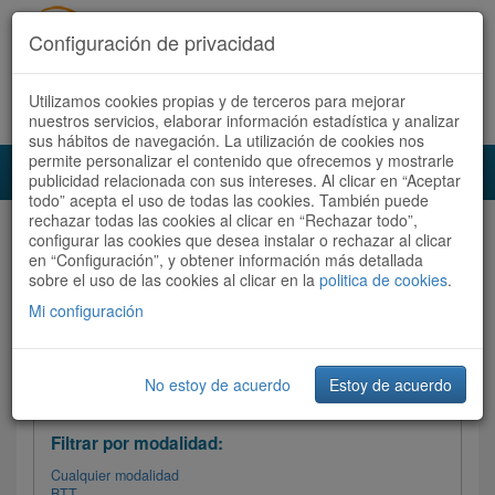
Configuración de privacidad
Utilizamos cookies propias y de terceros para mejorar
Español |
Català
Registrate ahora
Acceder
nuestros servicios, elaborar información estadística y analizar
sus hábitos de navegación. La utilización de cookies nos
permite personalizar el contenido que ofrecemos y mostrarle
Toggl
publicidad relacionada con sus intereses. Al clicar en “Aceptar
navig
todo” acepta el uso de todas las cookies. También puede
rechazar todas las cookies al clicar en “Rechazar todo”,
Audioruta
Todas las rutas
configurar las cookies que desea instalar o rechazar al clicar
en “Configuración”, y obtener información más detallada
sobre el uso de las cookies al clicar en la
Ordenar por:
politica de cookies
Más recientes
.
/
Todas las rutas
Dificultad /
Valoración
Mi configuración
No estoy de acuerdo
Estoy de acuerdo
Filtrar las rutas
Filtrar por modalidad:
Cualquier modalidad
BTT