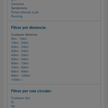
Carretera
Senderismo
Rutas urbanas a pie
Running
Filtrar por distancia:
Cualquier distancia
0km - 10km
10km - 20km
20km - 30km
30km - 40km
40km - 50km
50km - 60km
60km - 70km
70km - 80km
80km - 90km
90km - 100km
100km +
Filtrar por ruta circular:
Cualquier tipo
Si
No