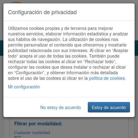
Configuración de privacidad
Utilizamos cookies propias y de terceros para mejorar
Español |
Català
Registrate ahora
Acceder
nuestros servicios, elaborar información estadística y analizar
sus hábitos de navegación. La utilización de cookies nos
permite personalizar el contenido que ofrecemos y mostrarle
Toggl
publicidad relacionada con sus intereses. Al clicar en “Aceptar
navig
todo” acepta el uso de todas las cookies. También puede
rechazar todas las cookies al clicar en “Rechazar todo”,
Audioruta
Todas las rutas
configurar las cookies que desea instalar o rechazar al clicar
en “Configuración”, y obtener información más detallada
sobre el uso de las cookies al clicar en la
Ordenar por:
politica de cookies
Más recientes
.
/
Todas las rutas
Dificultad /
Valoración
Mi configuración
No estoy de acuerdo
Estoy de acuerdo
Filtrar las rutas
Filtrar por modalidad:
Cualquier modalidad
BTT