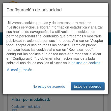
Configuración de privacidad
Utilizamos cookies propias y de terceros para mejorar
Español |
Català
Registrate ahora
Acceder
nuestros servicios, elaborar información estadística y analizar
sus hábitos de navegación. La utilización de cookies nos
permite personalizar el contenido que ofrecemos y mostrarle
Toggl
publicidad relacionada con sus intereses. Al clicar en “Aceptar
navig
todo” acepta el uso de todas las cookies. También puede
rechazar todas las cookies al clicar en “Rechazar todo”,
Audioruta
Todas las rutas
configurar las cookies que desea instalar o rechazar al clicar
en “Configuración”, y obtener información más detallada
sobre el uso de las cookies al clicar en la
Ordenar por:
politica de cookies
Más recientes
.
/
Todas las rutas
Dificultad /
Valoración
Mi configuración
No estoy de acuerdo
Estoy de acuerdo
Filtrar las rutas
Filtrar por modalidad:
Cualquier modalidad
BTT