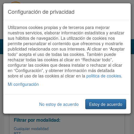
Configuración de privacidad
Utilizamos cookies propias y de terceros para mejorar
Español |
Català
Registrate ahora
Acceder
nuestros servicios, elaborar información estadística y analizar
sus hábitos de navegación. La utilización de cookies nos
permite personalizar el contenido que ofrecemos y mostrarle
Toggl
publicidad relacionada con sus intereses. Al clicar en “Aceptar
navig
todo” acepta el uso de todas las cookies. También puede
rechazar todas las cookies al clicar en “Rechazar todo”,
Audioruta
Todas las rutas
configurar las cookies que desea instalar o rechazar al clicar
en “Configuración”, y obtener información más detallada
sobre el uso de las cookies al clicar en la
Ordenar por:
politica de cookies
Más recientes
.
/
Todas las rutas
Dificultad /
Valoración
Mi configuración
No estoy de acuerdo
Estoy de acuerdo
Filtrar las rutas
Filtrar por modalidad:
Cualquier modalidad
BTT