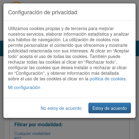
Configuración de privacidad
Utilizamos cookies propias y de terceros para mejorar
Español |
Català
Registrate ahora
Acceder
nuestros servicios, elaborar información estadística y analizar
sus hábitos de navegación. La utilización de cookies nos
permite personalizar el contenido que ofrecemos y mostrarle
Toggl
publicidad relacionada con sus intereses. Al clicar en “Aceptar
navig
todo” acepta el uso de todas las cookies. También puede
rechazar todas las cookies al clicar en “Rechazar todo”,
Audioruta
Todas las rutas
configurar las cookies que desea instalar o rechazar al clicar
en “Configuración”, y obtener información más detallada
sobre el uso de las cookies al clicar en la
Ordenar por:
politica de cookies
Más recientes
.
/
Todas las rutas
Dificultad /
Valoración
Mi configuración
No estoy de acuerdo
Estoy de acuerdo
Filtrar las rutas
Filtrar por modalidad:
Cualquier modalidad
BTT