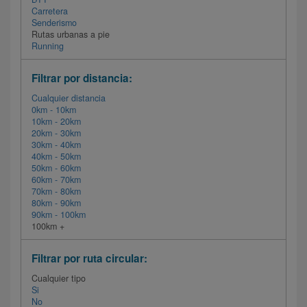
Carretera
Senderismo
Rutas urbanas a pie
Running
Filtrar por distancia:
Cualquier distancia
0km - 10km
10km - 20km
20km - 30km
30km - 40km
40km - 50km
50km - 60km
60km - 70km
70km - 80km
80km - 90km
90km - 100km
100km +
Filtrar por ruta circular:
Cualquier tipo
Si
No