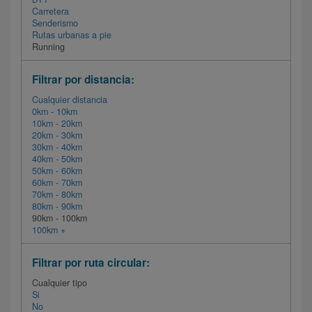
Carretera
Senderismo
Rutas urbanas a pie
Running
Filtrar por distancia:
Cualquier distancia
0km - 10km
10km - 20km
20km - 30km
30km - 40km
40km - 50km
50km - 60km
60km - 70km
70km - 80km
80km - 90km
90km - 100km
100km +
Filtrar por ruta circular:
Cualquier tipo
Si
No