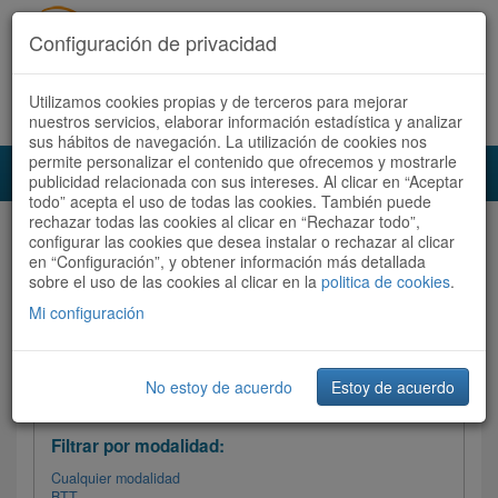
Configuración de privacidad
Utilizamos cookies propias y de terceros para mejorar
Español |
Català
Registrate ahora
Acceder
nuestros servicios, elaborar información estadística y analizar
sus hábitos de navegación. La utilización de cookies nos
permite personalizar el contenido que ofrecemos y mostrarle
Toggl
publicidad relacionada con sus intereses. Al clicar en “Aceptar
navig
todo” acepta el uso de todas las cookies. También puede
rechazar todas las cookies al clicar en “Rechazar todo”,
Audioruta
Todas las rutas
configurar las cookies que desea instalar o rechazar al clicar
en “Configuración”, y obtener información más detallada
sobre el uso de las cookies al clicar en la
Ordenar por:
politica de cookies
Más recientes
.
/
Todas las rutas
Dificultad /
Valoración
Mi configuración
No estoy de acuerdo
Estoy de acuerdo
Filtrar las rutas
Filtrar por modalidad:
Cualquier modalidad
BTT