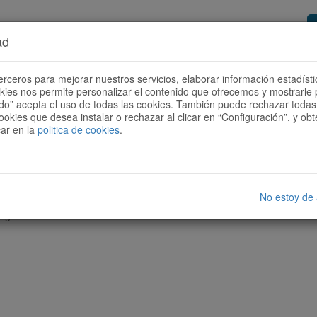
ad
or de rutas
Quieres ser colaborador?
Cóm
erceros para mejorar nuestros servicios, elaborar información estadísti
okies nos permite personalizar el contenido que ofrecemos y mostrarle 
todo” acepta el uso de todas las cookies. También puede rechazar todas 
ookies que desea instalar o rechazar al clicar en “Configuración”, y o
car en la
politica de cookies
.
No estoy de
nguna ruta con las características seleccionadas