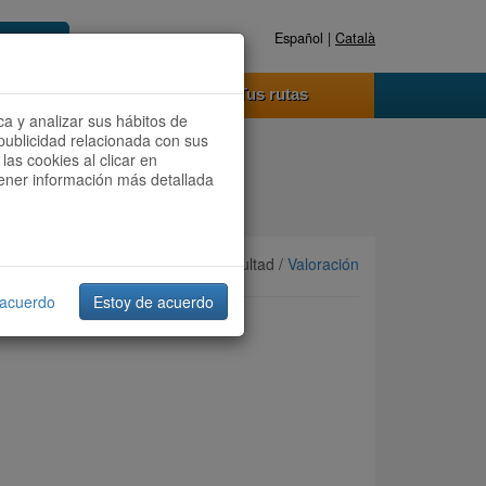
Español |
Català
Registrate ahora
Acceder
o funciona
Tus rutas
ca y analizar sus hábitos de
publicidad relacionada con sus
las cookies al clicar en
btener información más detallada
Ordenar por:
Más recientes
/ Dificultad /
Valoración
 acuerdo
Estoy de acuerdo