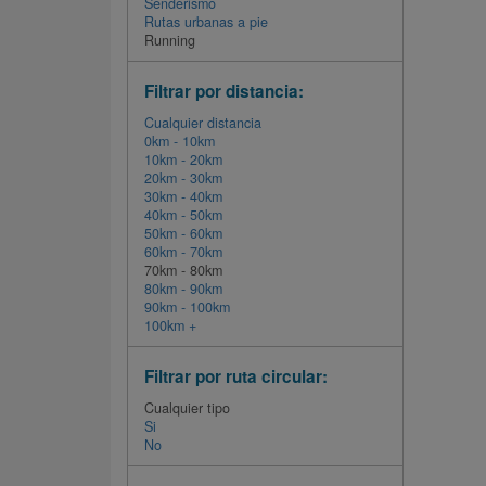
Senderismo
Rutas urbanas a pie
Running
Filtrar por distancia:
Cualquier distancia
0km - 10km
10km - 20km
20km - 30km
30km - 40km
40km - 50km
50km - 60km
60km - 70km
70km - 80km
80km - 90km
90km - 100km
100km +
Filtrar por ruta circular:
Cualquier tipo
Si
No