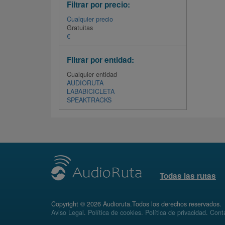
Filtrar por precio:
Cualquier precio
Gratuitas
€
Filtrar por entidad:
Cualquier entidad
AUDIORUTA
LABABICICLETA
SPEAKTRACKS
Todas las rutas
Copyright © 2026 Audioruta.Todos los derechos reservados.
Aviso Legal
.
Política de cookies
.
Política de privacidad
.
Conta