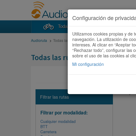
Configuración de privacid
Todas las rutas
Buscad
Utilizamos cookies propias y de t
navegación. La utilización de co
Audioruta
Todas las rutas
intereses. Al clicar en “Aceptar 
“Rechazar todo”, configurar las c
Todas las rutas
sobre el uso de las cookies al cli
Mi configuración
No hay ni
Filtrar las rutas
Filtrar por modalidad:
Cualquier modalidad
BTT
Carretera