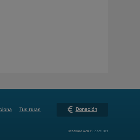
Donación
ciona
Tus rutas
Desarrollo web x
Space Bits