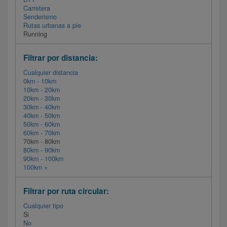
Carretera
Senderismo
Rutas urbanas a pie
Running
Filtrar por distancia:
Cualquier distancia
0km - 10km
10km - 20km
20km - 30km
30km - 40km
40km - 50km
50km - 60km
60km - 70km
70km - 80km
80km - 90km
90km - 100km
100km +
Filtrar por ruta circular:
Cualquier tipo
Si
No