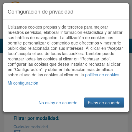
Configuración de privacidad
Utilizamos cookies propias y de terceros para mejorar
Español |
Català
Registrate ahora
Acceder
nuestros servicios, elaborar información estadística y analizar
sus hábitos de navegación. La utilización de cookies nos
permite personalizar el contenido que ofrecemos y mostrarle
Toggl
publicidad relacionada con sus intereses. Al clicar en “Aceptar
navig
todo” acepta el uso de todas las cookies. También puede
rechazar todas las cookies al clicar en “Rechazar todo”,
Audioruta
Todas las rutas
configurar las cookies que desea instalar o rechazar al clicar
en “Configuración”, y obtener información más detallada
sobre el uso de las cookies al clicar en la
Ordenar por:
politica de cookies
Más recientes
.
/
Todas las rutas
Dificultad /
Valoración
Mi configuración
No estoy de acuerdo
Estoy de acuerdo
Filtrar las rutas
Filtrar por modalidad:
Cualquier modalidad
BTT