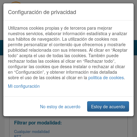
Configuración de privacidad
Utilizamos cookies propias y de terceros para mejorar
Español |
Català
Registrate ahora
Acceder
nuestros servicios, elaborar información estadística y analizar
sus hábitos de navegación. La utilización de cookies nos
permite personalizar el contenido que ofrecemos y mostrarle
Toggl
publicidad relacionada con sus intereses. Al clicar en “Aceptar
navig
todo” acepta el uso de todas las cookies. También puede
rechazar todas las cookies al clicar en “Rechazar todo”,
Audioruta
Todas las rutas
configurar las cookies que desea instalar o rechazar al clicar
en “Configuración”, y obtener información más detallada
sobre el uso de las cookies al clicar en la
Ordenar por:
politica de cookies
Más recientes
.
/
Todas las rutas
Dificultad /
Valoración
Mi configuración
No estoy de acuerdo
Estoy de acuerdo
Filtrar las rutas
Filtrar por modalidad:
Cualquier modalidad
BTT