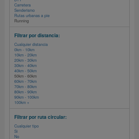
Carretera
Senderismo
Rutas urbanas a pie
Running
Filtrar por distancia:
Cualquier distancia
0km - 10km
10km - 20km
20km - 30km
30km - 40km
40km - 50km
50km - 60km
60km - 70km
70km - 80km
80km - 90km
90km - 100km
100km +
Filtrar por ruta circular:
Cualquier tipo
Si
No