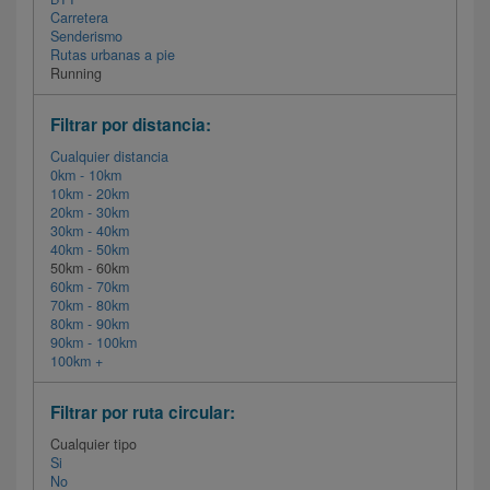
Carretera
Senderismo
Rutas urbanas a pie
Running
Filtrar por distancia:
Cualquier distancia
0km - 10km
10km - 20km
20km - 30km
30km - 40km
40km - 50km
50km - 60km
60km - 70km
70km - 80km
80km - 90km
90km - 100km
100km +
Filtrar por ruta circular:
Cualquier tipo
Si
No