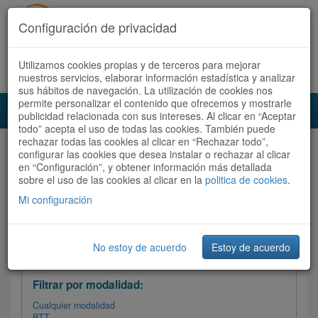
Configuración de privacidad
Utilizamos cookies propias y de terceros para mejorar
Español |
Català
Registrate ahora
Acceder
nuestros servicios, elaborar información estadística y analizar
sus hábitos de navegación. La utilización de cookies nos
permite personalizar el contenido que ofrecemos y mostrarle
Toggl
publicidad relacionada con sus intereses. Al clicar en “Aceptar
navig
todo” acepta el uso de todas las cookies. También puede
rechazar todas las cookies al clicar en “Rechazar todo”,
Audioruta
Todas las rutas
configurar las cookies que desea instalar o rechazar al clicar
en “Configuración”, y obtener información más detallada
sobre el uso de las cookies al clicar en la
Ordenar por:
politica de cookies
Más recientes
.
/
Todas las rutas
Dificultad /
Valoración
Mi configuración
No estoy de acuerdo
Estoy de acuerdo
Filtrar las rutas
Filtrar por modalidad:
Cualquier modalidad
BTT