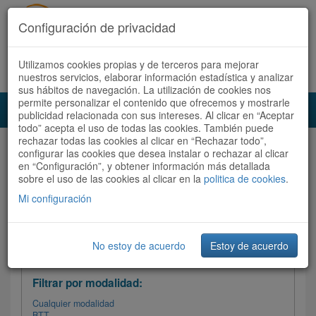
Configuración de privacidad
Utilizamos cookies propias y de terceros para mejorar
Español |
Català
Registrate ahora
Acceder
nuestros servicios, elaborar información estadística y analizar
sus hábitos de navegación. La utilización de cookies nos
permite personalizar el contenido que ofrecemos y mostrarle
Toggl
publicidad relacionada con sus intereses. Al clicar en “Aceptar
navig
todo” acepta el uso de todas las cookies. También puede
rechazar todas las cookies al clicar en “Rechazar todo”,
Audioruta
Todas las rutas
configurar las cookies que desea instalar o rechazar al clicar
en “Configuración”, y obtener información más detallada
sobre el uso de las cookies al clicar en la
Ordenar por:
politica de cookies
Más recientes
.
/
Todas las rutas
Dificultad /
Valoración
Mi configuración
No estoy de acuerdo
Estoy de acuerdo
Filtrar las rutas
Filtrar por modalidad:
Cualquier modalidad
BTT