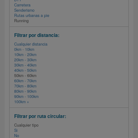
Carretera
Senderismo
Rutas urbanas a pie
Running
Filtrar por distancia:
Cualquier distancia
0km - 10km
10km - 20km
20km - 30km
30km - 40km
40km - 50km
50km - 60km
60km - 70km
70km - 80km
80km - 90km
90km - 100km
100km +
Filtrar por ruta circular:
Cualquier tipo
Si
No