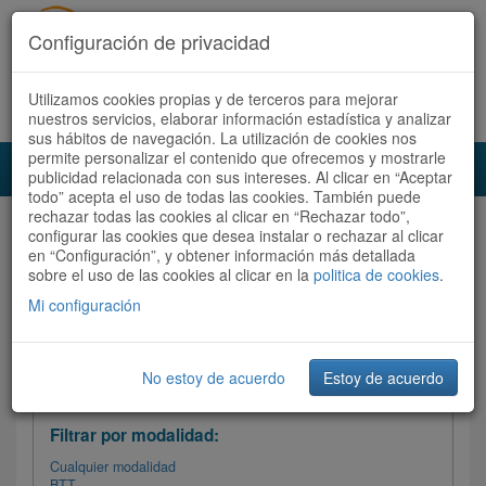
Configuración de privacidad
Utilizamos cookies propias y de terceros para mejorar
Español |
Català
Registrate ahora
Acceder
nuestros servicios, elaborar información estadística y analizar
sus hábitos de navegación. La utilización de cookies nos
permite personalizar el contenido que ofrecemos y mostrarle
Toggl
publicidad relacionada con sus intereses. Al clicar en “Aceptar
navig
todo” acepta el uso de todas las cookies. También puede
rechazar todas las cookies al clicar en “Rechazar todo”,
Audioruta
Todas las rutas
configurar las cookies que desea instalar o rechazar al clicar
en “Configuración”, y obtener información más detallada
sobre el uso de las cookies al clicar en la
Ordenar por:
politica de cookies
Más recientes
.
/
Todas las rutas
Dificultad /
Valoración
Mi configuración
No estoy de acuerdo
Estoy de acuerdo
Filtrar las rutas
Filtrar por modalidad:
Cualquier modalidad
BTT