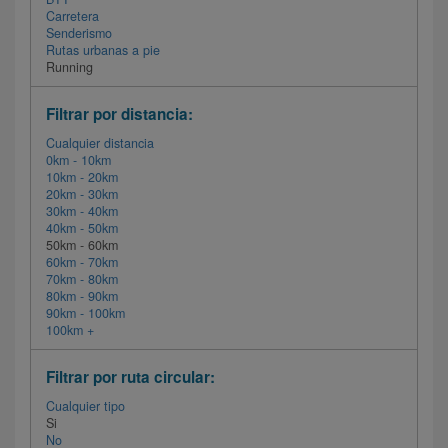
Carretera
Senderismo
Rutas urbanas a pie
Running
Filtrar por distancia:
Cualquier distancia
0km - 10km
10km - 20km
20km - 30km
30km - 40km
40km - 50km
50km - 60km
60km - 70km
70km - 80km
80km - 90km
90km - 100km
100km +
Filtrar por ruta circular:
Cualquier tipo
Si
No