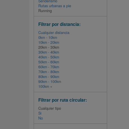
Senderismo
Rutas urbanas a pie
Running
Filtrar por distancia:
Cualquier distancia
0km - 10km
10km - 20km
20km - 30km
30km - 40km
40km - 50km
50km - 60km
60km - 70km
70km - 80km
80km - 90km
90km - 100km
100km +
Filtrar por ruta circular:
Cualquier tipo
Si
No