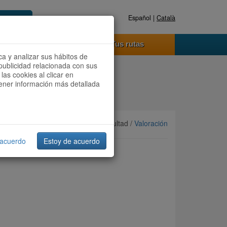
Español |
Català
Registrate ahora
Acceder
o funciona
Tus rutas
ca y analizar sus hábitos de
publicidad relacionada con sus
las cookies al clicar en
btener información más detallada
Ordenar por:
Más recientes
/ Dificultad /
Valoración
 acuerdo
Estoy de acuerdo