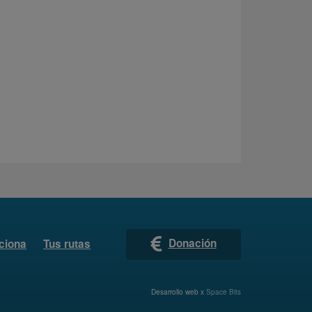
Donación
ciona
Tus rutas
Desarrollo web x
Space Bits