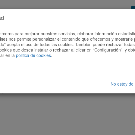
ad
or de rutas
Quieres ser colaborador?
Cóm
erceros para mejorar nuestros servicios, elaborar información estadísti
okies nos permite personalizar el contenido que ofrecemos y mostrarle 
todo” acepta el uso de todas las cookies. También puede rechazar todas 
ookies que desea instalar o rechazar al clicar en “Configuración”, y o
car en la
politica de cookies
.
No estoy de
nguna ruta con las características seleccionadas