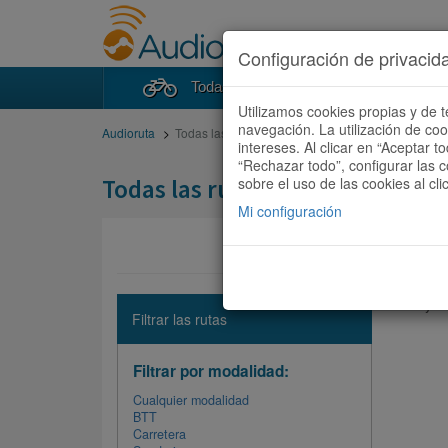
Configuración de privacid
Todas las rutas
Buscad
Utilizamos cookies propias y de t
navegación. La utilización de co
Audioruta
Todas las rutas
intereses. Al clicar en “Aceptar 
“Rechazar todo”, configurar las c
Todas las rutas
sobre el uso de las cookies al cli
Mi configuración
No hay ni
Filtrar las rutas
Filtrar por modalidad:
Cualquier modalidad
BTT
Carretera