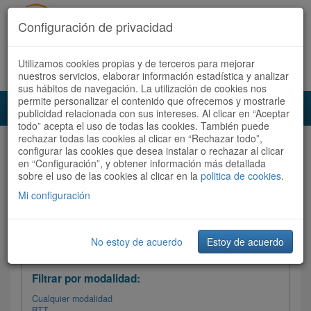
Configuración de privacidad
Utilizamos cookies propias y de terceros para mejorar
Español |
Català
Registrate ahora
Acceder
nuestros servicios, elaborar información estadística y analizar
sus hábitos de navegación. La utilización de cookies nos
permite personalizar el contenido que ofrecemos y mostrarle
Toggl
publicidad relacionada con sus intereses. Al clicar en “Aceptar
navig
todo” acepta el uso de todas las cookies. También puede
rechazar todas las cookies al clicar en “Rechazar todo”,
Audioruta
Todas las rutas
configurar las cookies que desea instalar o rechazar al clicar
en “Configuración”, y obtener información más detallada
sobre el uso de las cookies al clicar en la
Ordenar por:
politica de cookies
Más recientes
.
/
Todas las rutas
Dificultad /
Valoración
Mi configuración
No estoy de acuerdo
Estoy de acuerdo
Filtrar las rutas
Filtrar por modalidad:
Cualquier modalidad
BTT