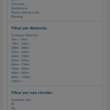
Carretera
Senderismo
Rutas urbanas a pie
Running
Filtrar por distancia:
Cualquier distancia
0km - 10km
10km - 20km
20km - 30km
30km - 40km
40km - 50km
50km - 60km
60km - 70km
70km - 80km
80km - 90km
90km - 100km
100km +
Filtrar por ruta circular:
Cualquier tipo
Si
No