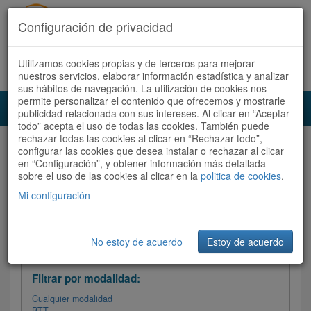
Configuración de privacidad
Utilizamos cookies propias y de terceros para mejorar
Español |
Català
Registrate ahora
Acceder
nuestros servicios, elaborar información estadística y analizar
sus hábitos de navegación. La utilización de cookies nos
permite personalizar el contenido que ofrecemos y mostrarle
Toggl
publicidad relacionada con sus intereses. Al clicar en “Aceptar
navig
todo” acepta el uso de todas las cookies. También puede
rechazar todas las cookies al clicar en “Rechazar todo”,
Audioruta
Todas las rutas
configurar las cookies que desea instalar o rechazar al clicar
en “Configuración”, y obtener información más detallada
sobre el uso de las cookies al clicar en la
Ordenar por:
politica de cookies
Más recientes
.
/
Todas las rutas
Dificultad /
Valoración
Mi configuración
No estoy de acuerdo
Estoy de acuerdo
Filtrar las rutas
Filtrar por modalidad:
Cualquier modalidad
BTT