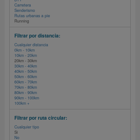
Carretera
Senderismo
Rutas urbanas a pie
Running
Filtrar por distancia:
Cualquier distancia
0km - 10km
10km - 20km
20km - 30km
30km - 40km
40km - 50km
50km - 60km
60km - 70km
70km - 80km
80km - 90km
90km - 100km
100km +
Filtrar por ruta circular:
Cualquier tipo
Si
No